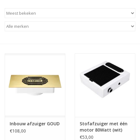
Apparatuur
Meubilair
Gellak
NailArt Producten
Startpakketten
NIEUW! MBS Producten
Beauty Producten
Inbouw afzuiger GOUD
Stofafzuiger met één
motor 80Watt (wit)
€108,00
Nail art pigment pennen
€53,00