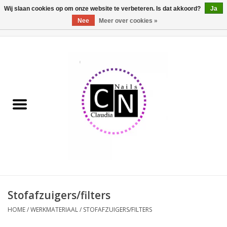
Wij slaan cookies op om onze website te verbeteren. Is dat akkoord?
Ja
Nee
Meer over cookies »
0 Artikelen - €0,00
Home
Nailart liner set
Pedicure producten
Uv Gel
Werkmateriaal
Acrylpoeder
Stofafzuigers/filters
HOME
/
WERKMATERIAAL
/
STOFAFZUIGERS/FILTERS
Aluminium koffer/Trolley