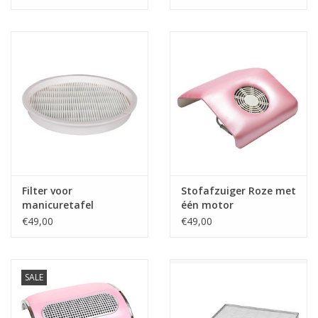
Nagelstyliste Cursus!
Hema free line/Hypoallergenic
Biab gel/Build It gel
Glitters ombre Spray
Nail Mist
Filter voor
Stofafzuiger Roze met
manicuretafel
één motor
€49,00
€49,00
Handcrème
SALE