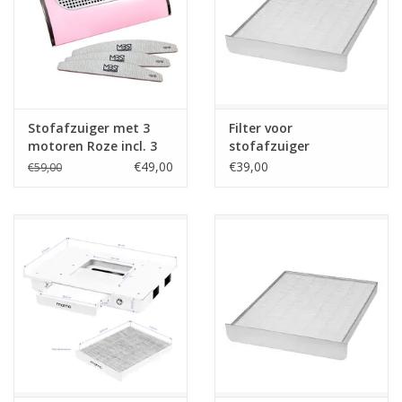
Stofafzuiger met 3
Filter voor
motoren Roze incl. 3
stofafzuiger
trapeze vijlen
(manicuretafel 04-B)
€49,00
€39,00
€59,00