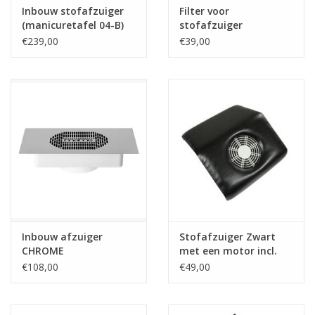
Inbouw stofafzuiger
Filter voor
(manicuretafel 04-B)
stofafzuiger
(manicuretafel 04-B)
€239,00
€39,00
Inbouw afzuiger
Stofafzuiger Zwart
CHROME
met een motor incl.
vervanging zakken
€108,00
€49,00