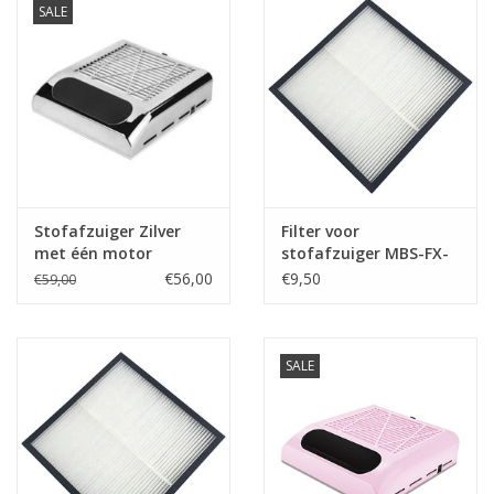
SALE
Stofafzuiger Zilver
Filter voor
met één motor
stofafzuiger MBS-FX-
80Watt
23
€56,00
€9,50
€59,00
SALE