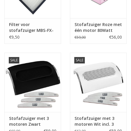
Filter voor
Stofafzuiger Roze met
stofafzuiger MBS-FX-
één motor 80Watt
18
€9,50
€56,00
€59,00
SALE
SALE
Stofafzuiger met 3
Stofafzuiger met 3
motoren Zwart
motoren Wit incl. 3
Stofafzuiger + 3
trapeze vijlen
€59,00
€59,00