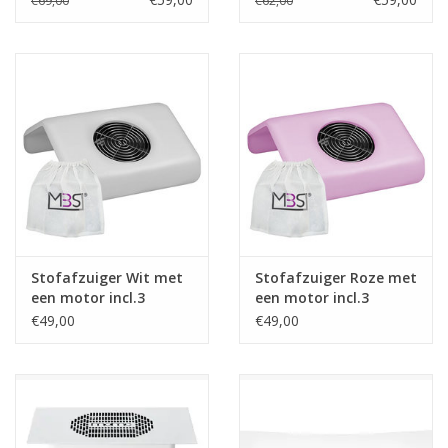
€69,00
€62,00
trapeze vijlen
Stofafzuiger Wit met
Stofafzuiger Roze met
een motor incl.3
een motor incl.3
vervanging zakken
vervanging zakken
€49,00
€49,00