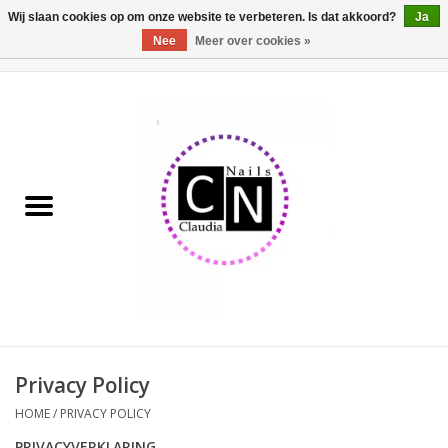
Wij slaan cookies op om onze website te verbeteren. Is dat akkoord?
Ja
Nee
Meer over cookies »
0 Artikelen - €0,00
Home
Nailart liner set
Pedicure producten
Uv Gel
Werkmateriaal
Acrylpoeder
Privacy Policy
HOME
/
PRIVACY POLICY
Aluminium koffer/Trolley
PRIVACYVERKLARING