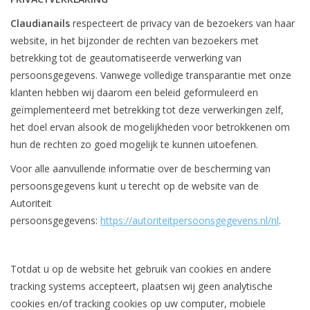
Claudianails
respecteert de privacy van de bezoekers van haar
Apparatuur
website, in het bijzonder de rechten van bezoekers met
betrekking tot de geautomatiseerde verwerking van
Meubilair
persoonsgegevens. Vanwege volledige transparantie met onze
klanten hebben wij daarom een beleid geformuleerd en
Gellak
geïmplementeerd met betrekking tot deze verwerkingen zelf,
het doel ervan alsook de mogelijkheden voor betrokkenen om
hun de rechten zo goed mogelijk te kunnen uitoefenen.
NailArt Producten
Voor alle aanvullende informatie over de bescherming van
Startpakketten
persoonsgegevens kunt u terecht op de website van de
Autoriteit
persoonsgegevens:
https://autoriteitpersoonsgegevens.nl/nl
.
NIEUW! MBS Producten
Beauty Producten
Totdat u op de website het gebruik van cookies en andere
tracking systems accepteert, plaatsen wij geen analytische
Nail art pigment pennen
cookies en/of tracking cookies op uw computer, mobiele