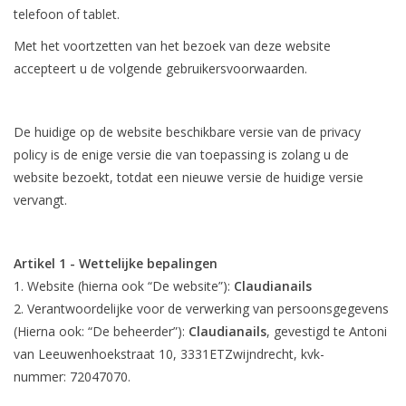
telefoon of tablet.
Nagelstyliste Cursus!
Met het voortzetten van het bezoek van deze website
accepteert u de volgende gebruikersvoorwaarden.
Hema free line/Hypoallergenic
De huidige op de website beschikbare versie van de privacy
Biab gel/Build It gel
policy is de enige versie die van toepassing is zolang u de
website bezoekt, totdat een nieuwe versie de huidige versie
Glitters ombre Spray
vervangt.
Nail Mist
Artikel 1 - Wettelijke bepalingen
Website (hierna ook “De website”):
Claudianails
Handcrème
Verantwoordelijke voor de verwerking van persoonsgegevens
(Hierna ook: “De beheerder”):
Claudianails
, gevestigd te Antoni
van Leeuwenhoekstraat 10, 3331ETZwijndrecht, kvk-
nummer: 72047070.