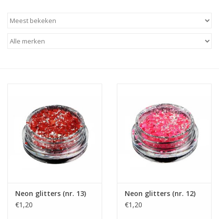
Apparatuur
Meubilair
Gellak
NailArt Producten
Startpakketten
NIEUW! MBS Producten
Beauty Producten
Neon glitters (nr. 13)
Neon glitters (nr. 12)
€1,20
€1,20
Nail art pigment pennen