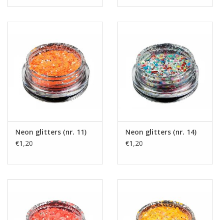
Nagelstyliste Cursus!
Hema free line/Hypoallergenic
Biab gel/Build It gel
Glitters ombre Spray
Nail Mist
Neon glitters (nr. 11)
Neon glitters (nr. 14)
€1,20
€1,20
Handcrème