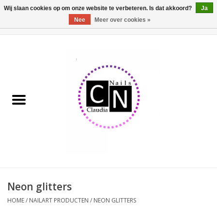
Wij slaan cookies op om onze website te verbeteren. Is dat akkoord?
Ja
Nee
Meer over cookies »
0 Artikelen - €0,00
Home
Nailart liner set
Pedicure producten
Uv Gel
Werkmateriaal
Acrylpoeder
Neon glitters
HOME
/
NAILART PRODUCTEN
/
NEON GLITTERS
Aluminium koffer/Trolley