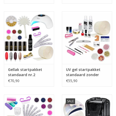
Nagelstyliste Cursus!
Hema free line/Hypoallergenic
Biab gel/Build It gel
Glitters ombre Spray
Nail Mist
Gellak startpakket
UV gel startpakket
standaard nr.2
standaard zonder
lamp NR.1
€70,90
€55,90
Handcrème
SALE