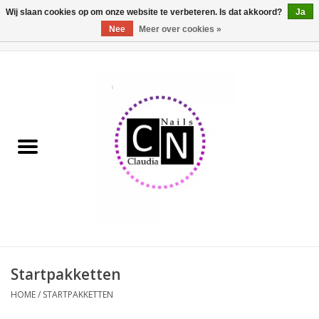
Wij slaan cookies op om onze website te verbeteren. Is dat akkoord?
Ja
Nee
Meer over cookies »
0 Artikelen - €0,00
Home
Nailart liner set
Pedicure producten
Uv Gel
Werkmateriaal
Acrylpoeder
Startpakketten
HOME
/
STARTPAKKETTEN
Aluminium koffer/Trolley