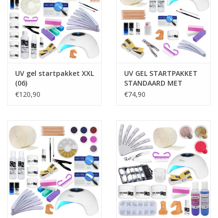
UV gel startpakket XXL
UV GEL STARTPAKKET
(06)
STANDAARD MET
UV/LED LAMP (02)
€120,90
€74,90