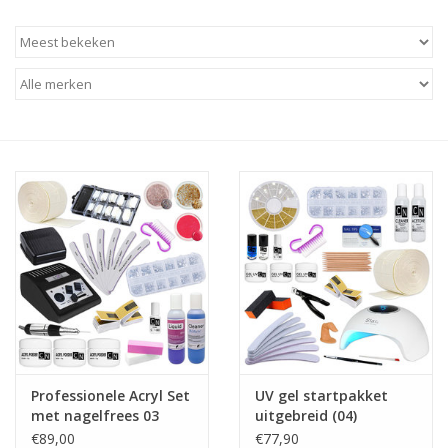
Apparatuur
Meubilair
Gellak
NailArt Producten
Startpakketten
NIEUW! MBS Producten
Beauty Producten
Professionele Acryl Set
UV gel startpakket
met nagelfrees 03
uitgebreid (04)
Nail art pigment pennen
€89,00
€77,90