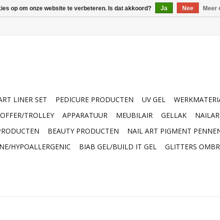
kies op om onze website te verbeteren. Is dat akkoord?
Ja
Nee
Meer 
ART LINER SET
PEDICURE PRODUCTEN
UV GEL
WERKMATERI
OFFER/TROLLEY
APPARATUUR
MEUBILAIR
GELLAK
NAILA
 PRODUCTEN
BEAUTY PRODUCTEN
NAIL ART PIGMENT PENNE
INE/HYPOALLERGENIC
BIAB GEL/BUILD IT GEL
GLITTERS OMBR