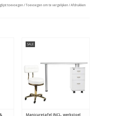
glijst toevoegen
/
Toevoegen om te vergelijken
/
Afdrukken
O free
Manicuretafel INCL. werkstoel (01)
SALE
PO free
Deze set bevat:
en
- Manicuretafel
-werkstoel
GEN
TOEVOEGEN AAN WINKELWAGEN
 &
Manicuretafel INCL. werkstoel