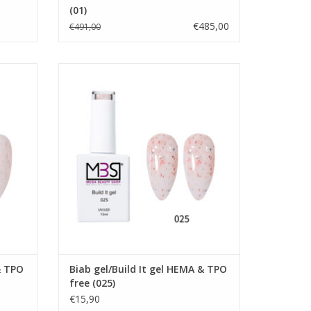
(01)
€485,00
€491,00
ee (022)
Biab gel/Build It gel HEMA & TPO free (025)
Biab startpakket
Biab gel
Builder gel
Poly gel
Acrylpoeder
Gellak
Nailart Flakes
Nailart glitters
Showroom
Nagels producten
Prijzen zijn incl. BTW
GEN
TOEVOEGEN AAN WINKELWAGEN
& TPO
Biab gel/Build It gel HEMA & TPO
free (025)
€15,90