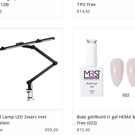
(128)
TPO free
0
€14,90
l Lamp LED Zwart met tafelklem
Biab gel/Build It gel HEMA & TPO fr
Manicure tafellamp
Biab startpakket
Bureaulamp
Biab gel
Schaduwloze
Builder gel
Bureaulamp
Poly gel
Nagelstyliste Daglicht
Acrylpoeder
roothandel in nagelproducten
Gellak
Showroom
Nailart Flakes
Prijzen zijn incl. BTW
Nailart glitters
Showroom
EVOEGEN AAN WINKELWAGEN
Nagels producten
Prijzen zijn incl. BTW
TOEVOEGEN AAN WINKELWA
l Lamp LED Zwart met
Biab gel/Build It gel HEMA 
lklem
free (022)
€99,00
€15,90
00