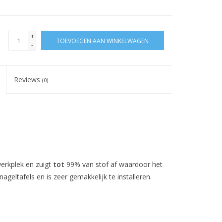
+
TOEVOEGEN AAN WINKELWAGEN
-
Reviews
(0)
erkplek en zuigt
tot
99% van stof af waardoor het
ageltafels en is zeer gemakkelijk te installeren.