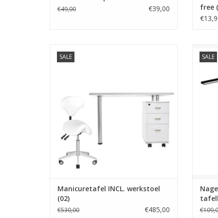
free 
€39,00
€49,00
€13,9
Manicuretafel INCL. werkstoel (02)
Nage
SALE
SALE
Deze set bevat:
- Manicuretafel
-werkstoel
TOEVOEGEN AAN WINKELWAGEN
G
TO
Manicuretafel INCL. werkstoel
Nage
(02)
tafe
€485,00
€530,00
€109,