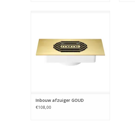
Inbouw afzuiger goud
Manicure afzuiger
Winkel in Zwijndrecht
Opleidingen
Prijzen zijn incl. BTW
TOEVOEGEN AAN WINKELWAGEN
Inbouw afzuiger GOUD
€108,00