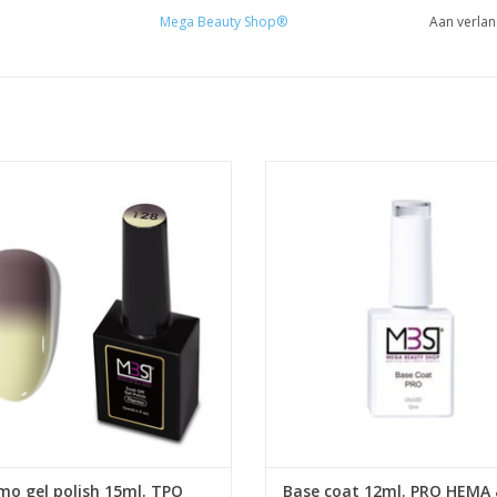
Mega Beauty Shop®
Aan verlan
o gel polish 15ml. TPO free (128)
Base coat 12ml. PRO HEMA & TP
Gellak UV/LED
Blooming gel 12ml. PRO HEMA & T
Gel nagellak
Groothandel in nagelproduct
roothandel in nagelproducten
Nagels producten
EVOEGEN AAN WINKELWAGEN
TOEVOEGEN AAN WINKELWA
o gel polish 15ml. TPO
Base coat 12ml. PRO HEMA