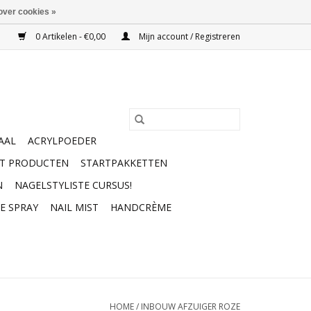
over cookies »
0 Artikelen - €0,00
Mijn account / Registreren
AAL
ACRYLPOEDER
RT PRODUCTEN
STARTPAKKETTEN
N
NAGELSTYLISTE CURSUS!
E SPRAY
NAIL MIST
HANDCRÈME
HOME
/
INBOUW AFZUIGER ROZE