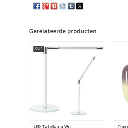
Gerelateerde producten
incl. BTWBestel Direct!
Therm
SALE
Megabeautyshop.nl
LED Tafellamp Zilver
Veilig betalen met iDeal!
G
Snelle levering en lage verzendkosten
TO
TOEVOEGEN AAN WINKELWAGEN
LED Tafellamp Wit
Therm