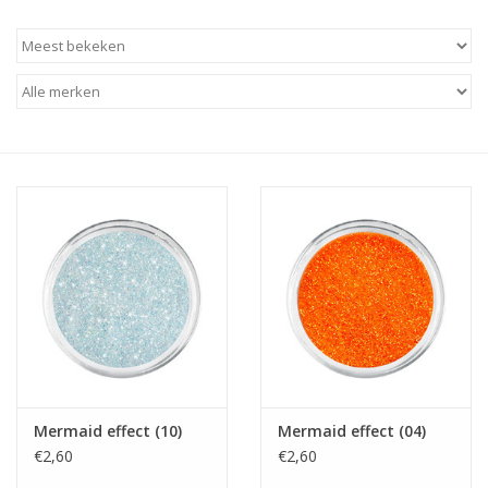
Apparatuur
Meubilair
Gellak
NailArt Producten
Startpakketten
NIEUW! MBS Producten
Beauty Producten
Mermaid effect (10)
Mermaid effect (04)
€2,60
€2,60
Nail art pigment pennen