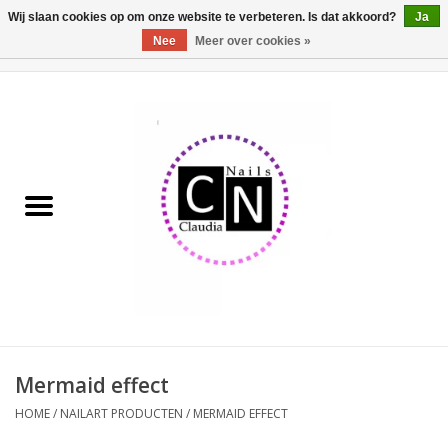
Wij slaan cookies op om onze website te verbeteren. Is dat akkoord?
Ja
Nee
Meer over cookies »
0 Artikelen - €0,00
Home
Nailart liner set
Pedicure producten
Uv Gel
Werkmateriaal
Acrylpoeder
Mermaid effect
HOME
/
NAILART PRODUCTEN
/
MERMAID EFFECT
Aluminium koffer/Trolley