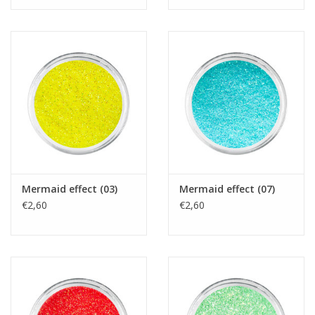
Nagelstyliste Cursus!
Hema free line/Hypoallergenic
Biab gel/Build It gel
Glitters ombre Spray
Nail Mist
Mermaid effect (03)
Mermaid effect (07)
€2,60
€2,60
Handcrème