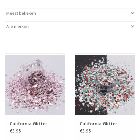
Apparatuur
Meubilair
Gellak
NailArt Producten
Startpakketten
NIEUW! MBS Producten
Beauty Producten
California Glitter
California Glitter
€3,95
€3,95
Nail art pigment pennen