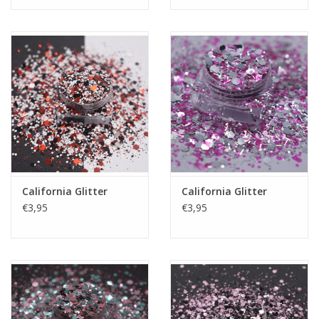
Nagelstyliste Cursus!
Hema free line/Hypoallergenic
Biab gel/Build It gel
Glitters ombre Spray
Nail Mist
California Glitter
California Glitter
€3,95
€3,95
Handcrème