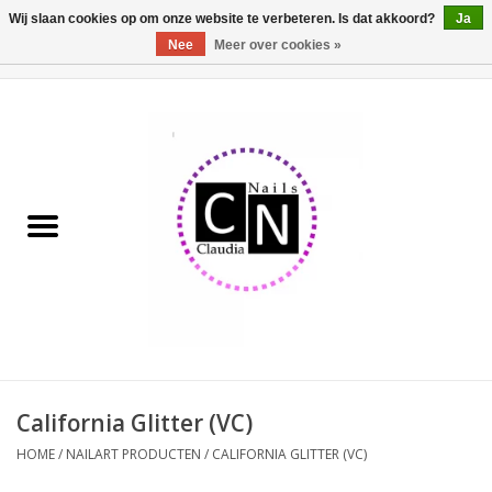
Wij slaan cookies op om onze website te verbeteren. Is dat akkoord?
Ja
Nee
Meer over cookies »
0 Artikelen - €0,00
Home
Nailart liner set
Pedicure producten
Uv Gel
Werkmateriaal
Acrylpoeder
California Glitter (VC)
HOME
/
NAILART PRODUCTEN
/
CALIFORNIA GLITTER (VC)
Aluminium koffer/Trolley