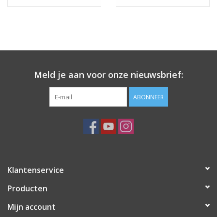
Nagelstyliste Cursus!
Hema free line/Hypoallergenic
Meld je aan voor onze nieuwsbrief:
Biab gel/Build It gel
ABONNEER
Glitters ombre Spray
Nail Mist
Handcrème
Klantenservice
Producten
Mijn account