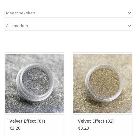
Apparatuur
Meubilair
Gellak
NailArt Producten
Startpakketten
NIEUW! MBS Producten
Beauty Producten
Velvet Effect (01)
Velvet Effect (02)
€3,20
€3,20
Nail art pigment pennen