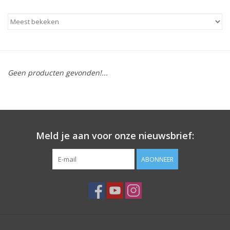
Apparatuur
Meubilair
Geen producten gevonden!...
Gellak
NailArt Producten
Meld je aan voor onze nieuwsbrief:
Startpakketten
ABONNEER
NIEUW! MBS Producten
Beauty Producten
Nail art pigment pennen