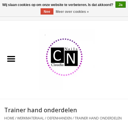
Wij slaan cookies op om onze website te verbeteren. Is dat akkoord?
Ja
Nee
Meer over cookies »
0 Artikelen - €0,00
Home
Nailart liner set
Pedicure producten
Uv Gel
Werkmateriaal
Acrylpoeder
Trainer hand onderdelen
HOME
/
WERKMATERIAAL
/
OEFENHANDEN
/
TRAINER HAND ONDERDELEN
Aluminium koffer/Trolley