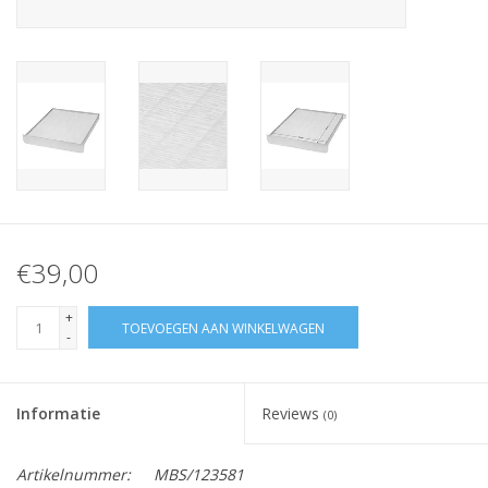
Nagelstyliste Cursus!
Hema free line/Hypoallergenic
Biab gel/Build It gel
Glitters ombre Spray
€39,00
Nail Mist
+
TOEVOEGEN AAN WINKELWAGEN
-
Handcrème
Informatie
Reviews
(0)
Artikelnummer:
MBS/123581