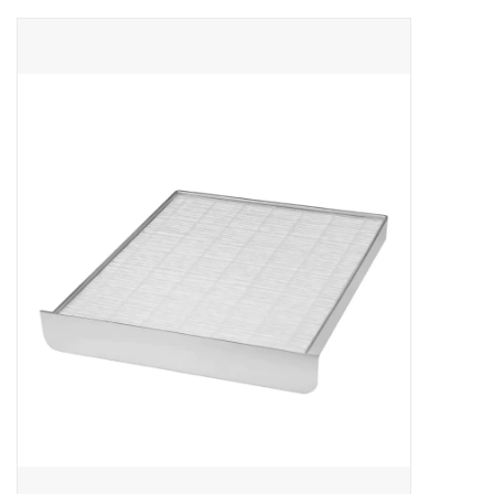
Apparatuur
Meubilair
Gellak
NailArt Producten
Startpakketten
NIEUW! MBS Producten
Beauty Producten
Nail art pigment pennen