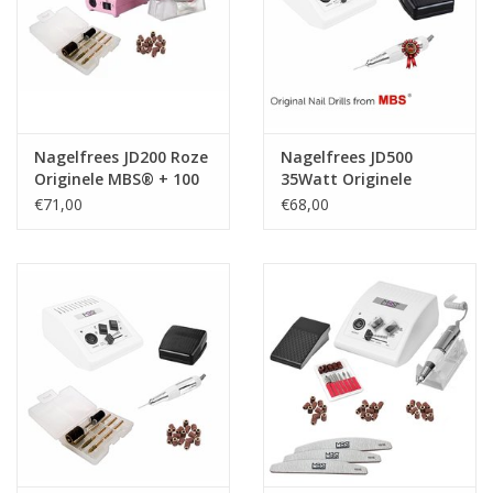
Nagelfrees JD200 Roze
Nagelfrees JD500
Originele MBS® + 100
35Watt Originele
stuks schuurrolletjes!
MBS®
€71,00
€68,00