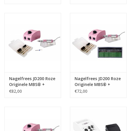
Nagelstyliste Cursus!
Hema free line/Hypoallergenic
Biab gel/Build It gel
Glitters ombre Spray
Nail Mist
Nagelfrees JD200 Roze
Nagelfrees JD200 Roze
Originele MBS® +
Originele MBS® +
Keramische frees
Freesset 30-delig!
€82,00
€72,00
Handcrème