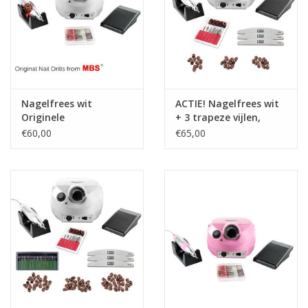
Nagelfrees wit
ACTIE! Nagelfrees wit
Originele
+ 3 trapeze vijlen,
bitsetje en 30
€60,00
€65,00
schuurrolletjes