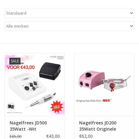
Apparatuur
Meubilair
Gellak
SALE
NailArt Producten
Startpakketten
NIEUW! MBS Producten
Beauty Producten
Nagelfrees JD500
Nagelfrees JD200
35Watt -Wit
35Watt Originele
Nail art pigment pennen
MBS®
€43,00
€62,00
€65,00