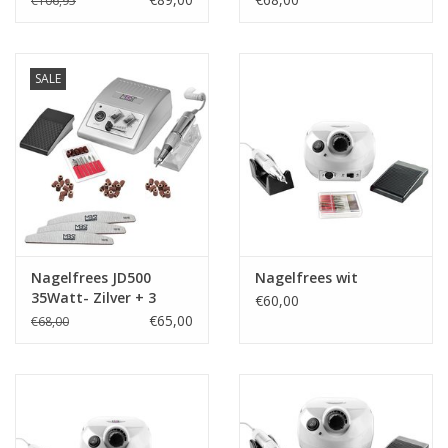
€106,95
SALE
Nagelfrees JD500
Nagelfrees wit
35Watt- Zilver + 3
€60,00
trapeze vijlen 30
€65,00
€68,00
schuurrolletjes MBS®