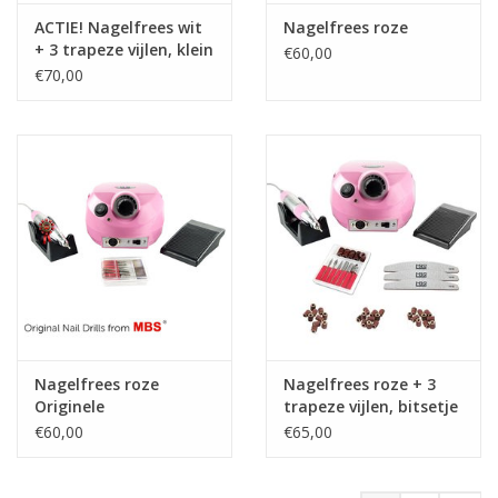
ACTIE! Nagelfrees wit
Nagelfrees roze
+ 3 trapeze vijlen, klein
€60,00
bitsets, Freesset 30-
€70,00
delig en 150
schuurrolletjes
Nagelfrees roze
Nagelfrees roze + 3
Originele
trapeze vijlen, bitsetje
en 30 schuurrolletjes
€60,00
€65,00