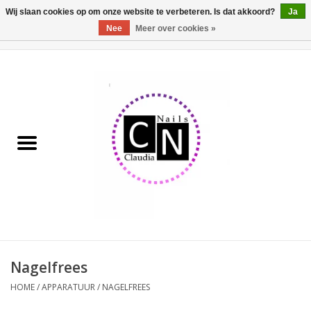
Wij slaan cookies op om onze website te verbeteren. Is dat akkoord?
Ja
Nee
Meer over cookies »
0 Artikelen - €0,00
Home
Nailart liner set
Pedicure producten
Uv Gel
Werkmateriaal
Acrylpoeder
Nagelfrees
HOME
/
APPARATUUR
/
NAGELFREES
Aluminium koffer/Trolley