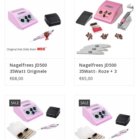
Nagelfrees JD500
Nagelfrees JD500
35Watt Originele
35Watt- Roze + 3
MBS®
trapeze vijlen, bitsetje
€68,00
€65,00
en 30 schuurrolletjes
MBS®
SALE
SALE