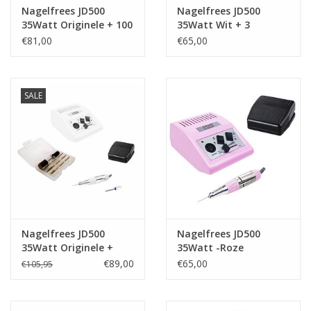
Nagelfrees JD500
Nagelfrees JD500
35Watt Originele + 100
35Watt Wit + 3
stuks schuurrolletjes
trapeze vijlen, bitsetje
€81,00
€65,00
MBS®
en 30 schuurrolletjes
MBS®
SALE
Nagelfrees JD500
Nagelfrees JD500
35Watt Originele +
35Watt -Roze
Keramische frees
€89,00
€65,00
€105,95
MBS®