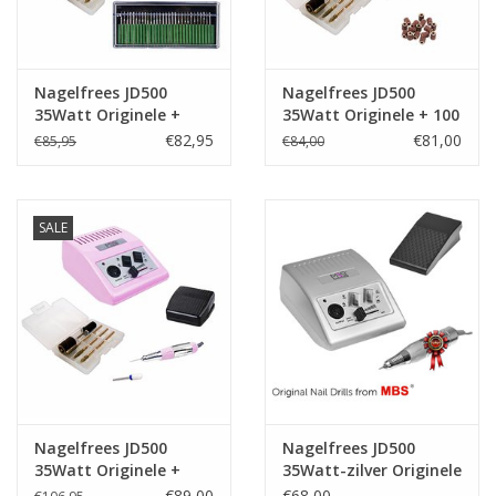
Nagelfrees JD500
Nagelfrees JD500
35Watt Originele +
35Watt Originele + 100
Freesset 30-delig
stuks schuurrolletjes
€82,95
€81,00
€85,95
€84,00
MBS®
MBS®
SALE
Nagelfrees JD500
Nagelfrees JD500
35Watt Originele +
35Watt-zilver Originele
Keramische frees
MBS®
€89,00
€68,00