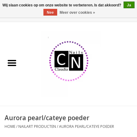
Wij slaan cookies op om onze website te verbeteren. Is dat akkoord?
Ja
Nee
Meer over cookies »
0 Artikelen - €0,00
Home
Nailart liner set
Pedicure producten
Uv Gel
Werkmateriaal
Acrylpoeder
Aurora pearl/cateye poeder
HOME
/
NAILART PRODUCTEN
/
AURORA PEARL/CATEYE POEDER
Aluminium koffer/Trolley