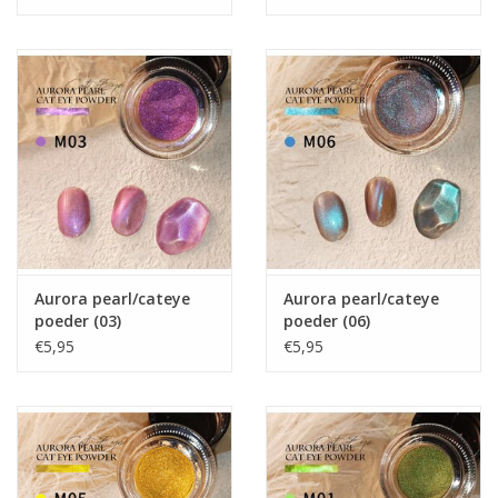
Nagelstyliste Cursus!
Hema free line/Hypoallergenic
Biab gel/Build It gel
Glitters ombre Spray
Nail Mist
Aurora pearl/cateye
Aurora pearl/cateye
poeder (03)
poeder (06)
€5,95
€5,95
Handcrème