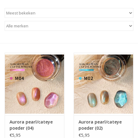
Apparatuur
Meubilair
Gellak
NailArt Producten
Startpakketten
NIEUW! MBS Producten
Beauty Producten
Aurora pearl/cateye
Aurora pearl/cateye
poeder (04)
poeder (02)
Nail art pigment pennen
€5,95
€5,95