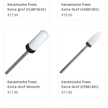
Keramische frees
Keramische frees
Extra grof (CL0613LXC)
Extra Grof (CA0613XC)
Nagelstyliste Cursus!
€17,90
€19,50
Hema free line/Hypoallergenic
Biab gel/Build It gel
Glitters ombre Spray
Nail Mist
Handcrème
Keramische frees
Keramische frees
Extra Grof Smooth
Extra Grof (CF0613XC)
top (CS0713XC)
€17,90
€17,90