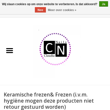
Wij slaan cookies op om onze website te verbeteren. Is dat akkoord?
Ja
Nee
Meer over cookies »
0 Artikelen - €0,00
Home
Nailart liner set
Pedicure producten
Uv Gel
Werkmateriaal
Acrylpoeder
Keramische frezen& Frezen (i.v.m.
hygiëne mogen deze producten niet
retour gestuurd worden)
Aluminium koffer/Trolley