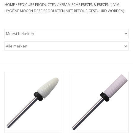
HOME
/
PEDICURE PRODUCTEN
/
KERAMISCHE FREZEN& FREZEN (I.V.M.
HYGIËNE MOGEN DEZE PRODUCTEN NIET RETOUR GESTUURD WORDEN)
Apparatuur
Meubilair
Gellak
NailArt Producten
Startpakketten
NIEUW! MBS Producten
Beauty Producten
Nail art pigment pennen