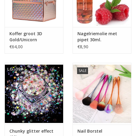
Koffer groot 3D
Nagelriemolie met
Gold/Unicorn
pipet 30ml.
(frambozen)
€64,00
€8,90
SALE
Chunky glitter effect
Nail Borstel