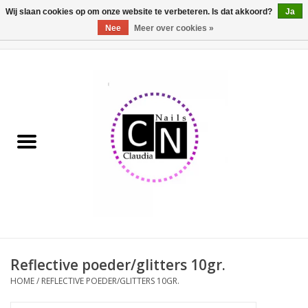
Wij slaan cookies op om onze website te verbeteren. Is dat akkoord?
Ja
Nee
Meer over cookies »
0 Artikelen - €0,00
Home
Nailart liner set
Pedicure producten
Uv Gel
Werkmateriaal
Acrylpoeder
Reflective poeder/glitters 10gr.
HOME
/
REFLECTIVE POEDER/GLITTERS 10GR.
Aluminium koffer/Trolley