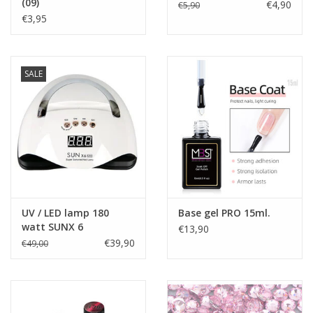
(09)
€4,90
€5,90
€3,95
SALE
UV / LED lamp 180
Base gel PRO 15ml.
watt SUNX 6
€13,90
€39,90
€49,00