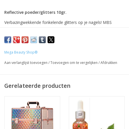
Reflective poeder/glitters 10gr.
Verbazingwekkende fonkelende glitters op je nagels! MBS
Reflecterende poeder schittert oogverblindend onder zonlicht en
intens licht. Ideaal voor een unieke feestlook.
Gebruik: je kunt de glitter zowel met acrylpoeder als met een gel
Mega Beauty Shop®
mengen. Ook is het mogelijk om de glitter te strooien in de
plaklaag van elke gewenste kleur.
Aan verlanglijst toevoegen
/
Toevoegen om te vergelijken
/
Afdrukken
Prijzen incl. BTW
Gerelateerde producten