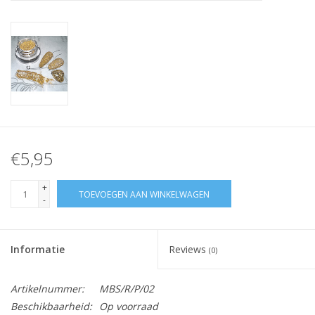
Nagelstyliste Cursus!
Hema free line/Hypoallergenic
Biab gel/Build It gel
Glitters ombre Spray
€5,95
Nail Mist
+
TOEVOEGEN AAN WINKELWAGEN
-
Handcrème
Informatie
Reviews
(0)
Artikelnummer:
MBS/R/P/02
Beschikbaarheid:
Op voorraad