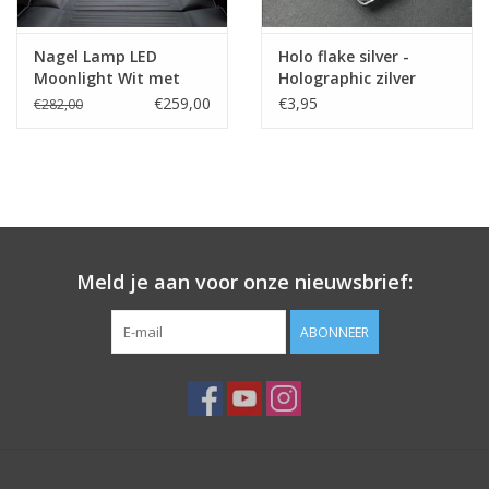
Nagel Lamp LED
Holo flake silver -
Moonlight Wit met
Holographic zilver
statief
€259,00
€3,95
€282,00
Meld je aan voor onze nieuwsbrief:
ABONNEER