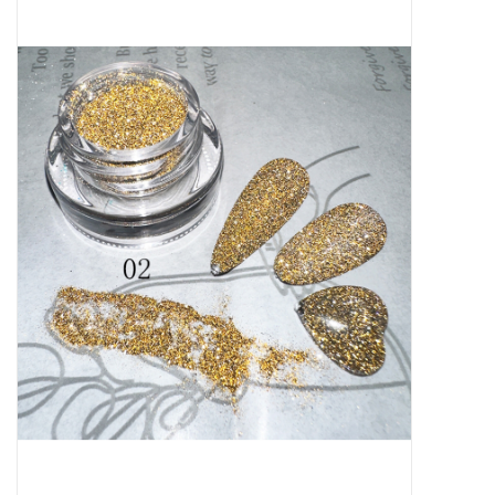
Apparatuur
Meubilair
Gellak
NailArt Producten
Startpakketten
NIEUW! MBS Producten
Beauty Producten
Nail art pigment pennen