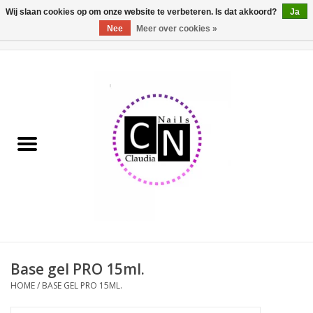
Wij slaan cookies op om onze website te verbeteren. Is dat akkoord?
Ja
Nee
Meer over cookies »
0 Artikelen - €0,00
Home
Nailart liner set
Pedicure producten
Uv Gel
Werkmateriaal
Acrylpoeder
Base gel PRO 15ml.
HOME
/
BASE GEL PRO 15ML.
Aluminium koffer/Trolley