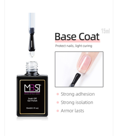
Apparatuur
Meubilair
Gellak
NailArt Producten
Startpakketten
NIEUW! MBS Producten
Beauty Producten
Nail art pigment pennen