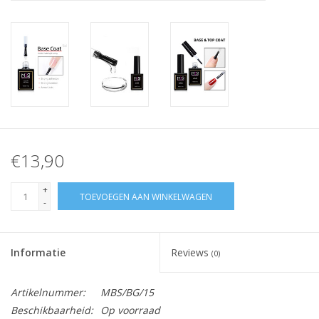
Nagelstyliste Cursus!
Hema free line/Hypoallergenic
Biab gel/Build It gel
Glitters ombre Spray
€13,90
Nail Mist
+
TOEVOEGEN AAN WINKELWAGEN
-
Handcrème
Informatie
Reviews
(0)
Artikelnummer:
MBS/BG/15
Beschikbaarheid:
Op voorraad