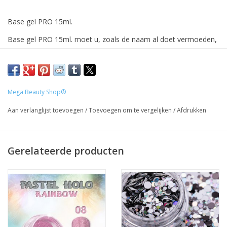
Base gel PRO 15ml.
Base gel PRO 15ml.
moet u, zoals de naam al doet vermoeden,
aan brengen als de
eerste
laag.
Deze gel kan enkel uitharden onder een UV-lamp (2min) UV/LED
(20sec.)
Mega Beauty Shop®
Aan verlanglijst toevoegen
/
Toevoegen om te vergelijken
/
Afdrukken
Prijzen zijn incl. BTW
Gerelateerde producten