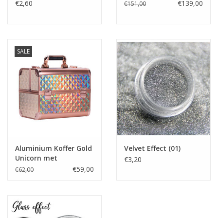
€2,60
€139,00
€151,00
SALE
Aluminium Koffer Gold
Velvet Effect (01)
Unicorn met
€3,20
opbergvakken
€59,00
€62,00