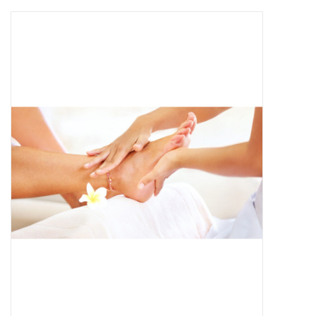
Apparatuur
Meubilair
Gellak
NailArt Producten
Startpakketten
NIEUW! MBS Producten
Beauty Producten
Nail art pigment pennen