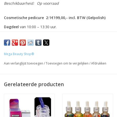
Beschikbaarheid:
Op voorraad
Cosmetische pedicure 2:1€199,00,- incl. BTW (Gelpolish)
Dagdeel
van 10:00 – 13:30 uur.
Wat kan je verwachten tijdens de cursus?
THEORIE
TENEN VOORBEREIDING INCLUSIEF WERKEN MET DE
Mega Beauty Shop®
FREES
(
LET OP:
NIET MEDISCH)
GELPOLISH APPLICATIE
Aan verlanglijst toevoegen
/
Toevoegen om te vergelijken
/
Afdrukken
FRENCH TIP APPLICATIE
EXAMENONDERDEEL
Gerelateerde producten
Inclusief:
LUNCH
CERTIFICAAT
PERSOONLIJKE KORTING
Goed om te weten: