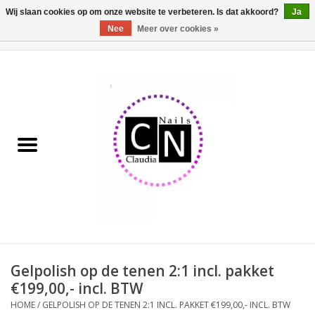
Wij slaan cookies op om onze website te verbeteren. Is dat akkoord?
Ja
Nee
Meer over cookies »
0 Artikelen - €0,00
Home
Nailart liner set
Pedicure producten
Uv Gel
Werkmateriaal
Acrylpoeder
Gelpolish op de tenen 2:1 incl. pakket
€199,00,- incl. BTW
Aluminium koffer/Trolley
HOME
/
GELPOLISH OP DE TENEN 2:1 INCL. PAKKET €199,00,- INCL. BTW