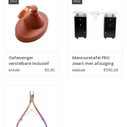
SALE
SALE
Oefenvinger
Manicuretafel PRO
verstelbare Inclusief
zwart met afzuiging
100 Tips
en glasplaat
€9,90
€590,00
€19,90
€630,00