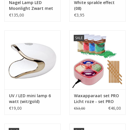
Nagel Lamp LED
White sprakle effect
Moonlight Zwart met
(08)
diamonds (strass)
€135,00
€3,95
SALE
UV / LED mini lamp 6
Waxapparaat set PRO
watt (wit/gold)
Licht roze - set PRO
€19,00
€46,00
€53,00