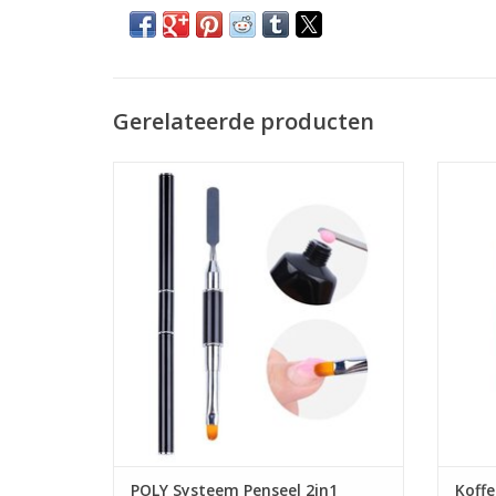
Gerelateerde producten
POLY Systeem Penseel 2in1
Koffe
Poly gel Systeem
Mega Beauty Shop®
Bestel Direct!
Snelle levering en lage verzendkosten!
Veilig betalen met iDeal!
TOEVOEGEN AAN WINKELWAGEN
POLY Systeem Penseel 2in1
Koffe