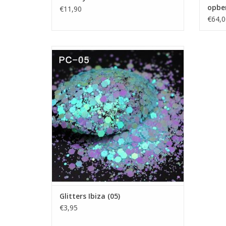
opbe
€11,90
€64,0
Glitters Ibiza (05)
Nailart Flakes
Nailart glitters
Showroom
Nagels producten
Prijzen zijn incl. BTW
TOEVOEGEN AAN WINKELWAGEN
Glitters Ibiza (05)
€3,95