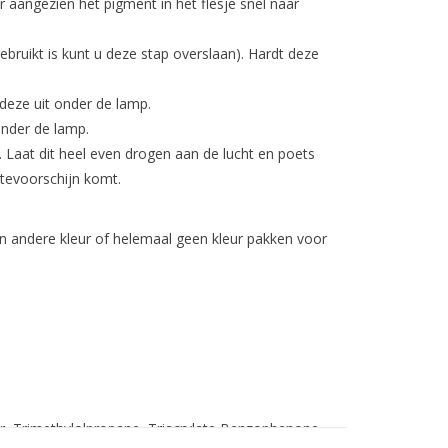
r aangezien het pigment in het flesje snel naar
gebruikt is kunt u deze stap overslaan). Hardt deze
deze uit onder de lamp.
onder de lamp.
 Laat dit heel even drogen aan de lucht en poets
 tevoorschijn komt.
.
en andere kleur of helemaal geen kleur pakken voor
, Trimethylolpropane, Triacrylate Benzophenone