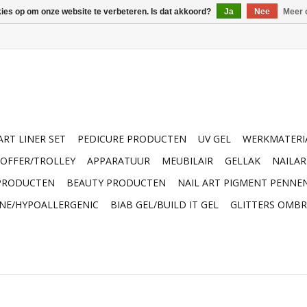
kies op om onze website te verbeteren. Is dat akkoord?
Ja
Nee
Meer 
ART LINER SET
PEDICURE PRODUCTEN
UV GEL
WERKMATERI
OFFER/TROLLEY
APPARATUUR
MEUBILAIR
GELLAK
NAILA
 PRODUCTEN
BEAUTY PRODUCTEN
NAIL ART PIGMENT PENNE
INE/HYPOALLERGENIC
BIAB GEL/BUILD IT GEL
GLITTERS OMBR