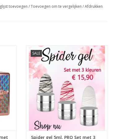
mer, Ci 77491, Ci 77492, Ci 74160, Ci 77266, Ci
glijst toevoegen
/
Toevoegen om te vergelijken
/
Afdrukken
met
Spider gel 5ml. PRO Set met 3 kleuren
SALE
Spider gel
Builder gel uv/led
Groothandel in nagelproducten
Prijzen zijn incl. BTW
TOEVOEGEN AAN WINKELWAGEN
en
GEN
 met
Spider gel 5ml. PRO Set met 3