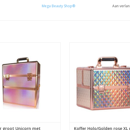
C20-24 ALKYL DIMETHICONE Peg/Ppg-1/2 Copoly
Mega Beauty Shop®
Aan verlan
77891 MICA
WAARSCHUWING:
-Product gereserveerd voor professionals
-Vermijd contact met de huid en ogen
-Buiten bereik van kinderen houden
r groot Unicorn met opbergvakken
Koffer Holo/Golden rose XL 
Nagelstyliste koffer
opbergvakken
-Lees zorgvuldig de gebruiksaanwijzing
Make-up koffer
Nagelstyliste koffer
Prijzen zijn incl. BTW
Opleidingen biab
Make-up koffer
Opleidingen gel
Beauty koffer
Opleidingen acryl
Beautycase
Prijzen zijn incl. BTW
Groothandel in nagelproduct
TOEVOEGEN AAN WINKELWA
r groot Unicorn met
Koffer Holo/Golden rose XL