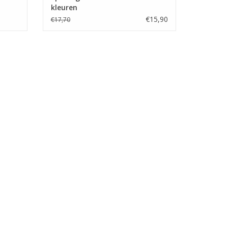
kleuren
€15,90
€17,70