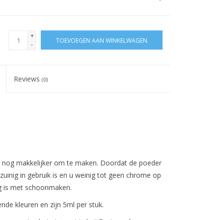
+
TOEVOEGEN AAN WINKELWAGEN
-
Reviews
(0)
s nog makkelijker om te maken. Doordat de poeder
zuinig in gebruik is en u weinig tot geen chrome op
ig is met schoonmaken.
ende kleuren en zijn 5ml per stuk.