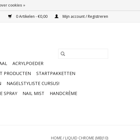
over cookies »
0 Artikelen - €0,00
Mijn account / Registreren
AAL
ACRYLPOEDER
RT PRODUCTEN
STARTPAKKETTEN
N
NAGELSTYLISTE CURSUS!
E SPRAY
NAIL MIST
HANDCRÈME
HOME
/
LIQUID CHROME (MBJ10)