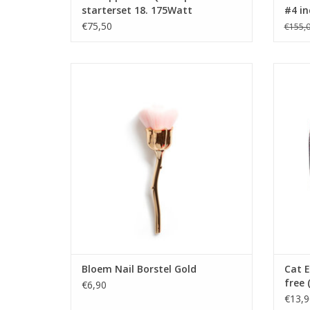
starterset 18. 175Watt
#4 in
€75,50
€155,
Bloem Nail Borstel
Cat E
Groothandel in nagelproducten
Winkel in Zwijndrecht
Opleidingen
Biab cursus
TO
Acryl cursus
Prijzen zijn incl. BTW
TOEVOEGEN AAN WINKELWAGEN
Bloem Nail Borstel Gold
Cat E
free 
€6,90
€13,9