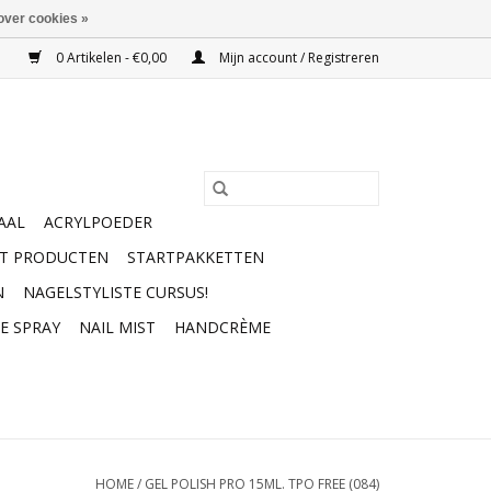
over cookies »
0 Artikelen - €0,00
Mijn account / Registreren
AAL
ACRYLPOEDER
RT PRODUCTEN
STARTPAKKETTEN
N
NAGELSTYLISTE CURSUS!
E SPRAY
NAIL MIST
HANDCRÈME
HOME
/
GEL POLISH PRO 15ML. TPO FREE (084)