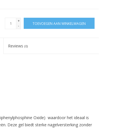
+
TOEVOEGEN AAN WINKELWAGEN
-
Reviews
(0)
Diphenylphosphine Oxide) waardoor het ideaal is
ën. Deze gel biedt sterke nagelversterking zonder