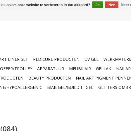
kies op om onze website te verbeteren. Is dat akkoord?
Ja
Nee
Meer 
ART LINER SET
PEDICURE PRODUCTEN
UV GEL
WERKMATERI
OFFER/TROLLEY
APPARATUUR
MEUBILAIR
GELLAK
NAILA
 PRODUCTEN
BEAUTY PRODUCTEN
NAIL ART PIGMENT PENNE
INE/HYPOALLERGENIC
BIAB GEL/BUILD IT GEL
GLITTERS OMBR
 (084)