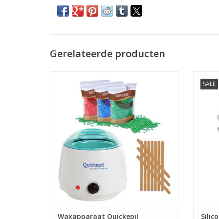
Gerelateerde producten
Waxapparaat starterset 175Watt Wax
Silicon
SALE
Ontharen Apparaat
Wax Apparaten
Sil
Ontharingsset
Snelle levering
G
TOEVOEGEN AAN WINKELWAGEN
TO
Waxapparaat Quickepil
Silic