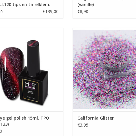
cl.120 tips en tafelklem.
(vanille)
€139,00
€8,90
00
ye gel polish 15ml. TPO free (133)
California Glitter
Gel nagellak
Nailart
Showroom
Nailart cursus
Prijzen zijn incl. BTW
Nailart glitters
Winkel Zwijndrecht
EVOEGEN AAN WINKELWAGEN
Nagels producten
Prijzen zijn incl. BTW
TOEVOEGEN AAN WINKELWA
ye gel polish 15ml. TPO
California Glitter
(133)
€3,95
0