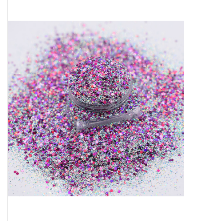
Apparatuur
Meubilair
Gellak
NailArt Producten
Startpakketten
NIEUW! MBS Producten
Beauty Producten
Nail art pigment pennen