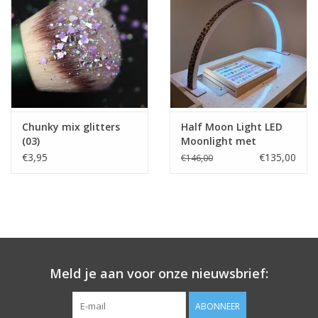
Chunky mix glitters
Half Moon Light LED
(03)
Moonlight met
diamonds panterprint
€3,95
€135,00
€146,00
Meld je aan voor onze nieuwsbrief:
ABONNEER