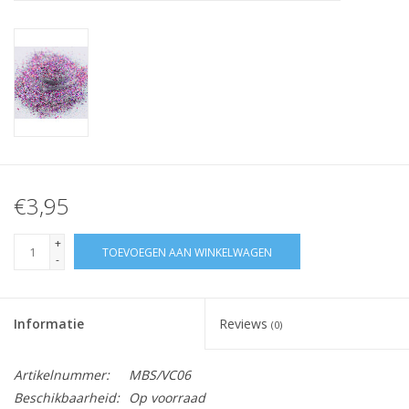
Nagelstyliste Cursus!
Hema free line/Hypoallergenic
Biab gel/Build It gel
Glitters ombre Spray
€3,95
Nail Mist
+
TOEVOEGEN AAN WINKELWAGEN
-
Handcrème
Informatie
Reviews
(0)
Artikelnummer:
MBS/VC06
Beschikbaarheid:
Op voorraad