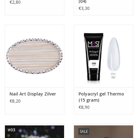
(04)
€2,80
€3,30
Nail Art Display Zilver
Polyacryl gel Thermo
(15 gram)
€8,20
€8,90
SALE