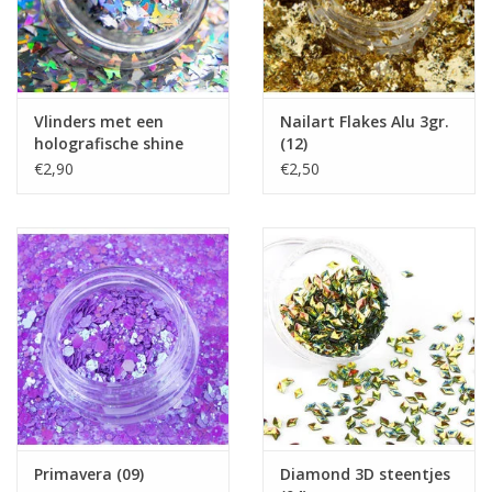
Vlinders met een
Nailart Flakes Alu 3gr.
holografische shine
(12)
(01)
€2,90
€2,50
Primavera (09)
Diamond 3D steentjes