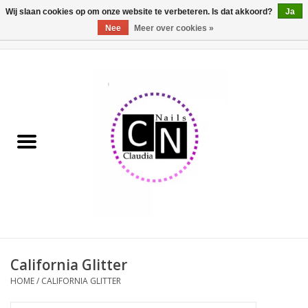
Wij slaan cookies op om onze website te verbeteren. Is dat akkoord?
Ja
Nee
Meer over cookies »
0 Artikelen - €0,00
Home
Nailart liner set
Pedicure producten
Uv Gel
Werkmateriaal
Acrylpoeder
California Glitter
HOME
/
CALIFORNIA GLITTER
Aluminium koffer/Trolley