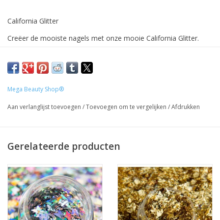
California Glitter
Creëer de mooiste nagels met onze mooie California Glitter.
Deze opvallende glitter kan je gebruiken om de mooiste
overloop te maken met bijvoorbeeld gel of acryl. Ook is het
mogelijk de glitter in de plaklaag van je topcoat te strooien.
Mega Beauty Shop®
Prijzen incl. BTW
Aan verlanglijst toevoegen
/
Toevoegen om te vergelijken
/
Afdrukken
Gerelateerde producten