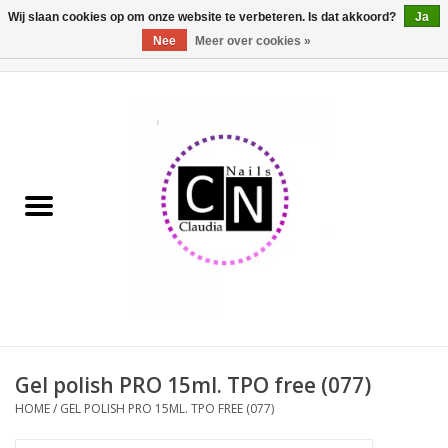
Wij slaan cookies op om onze website te verbeteren. Is dat akkoord?
Ja
Nee
Meer over cookies »
0 Artikelen - €0,00
Home
Nailart liner set
Pedicure producten
Uv Gel
Werkmateriaal
Acrylpoeder
Gel polish PRO 15ml. TPO free (077)
HOME
/
GEL POLISH PRO 15ML. TPO FREE (077)
Aluminium koffer/Trolley