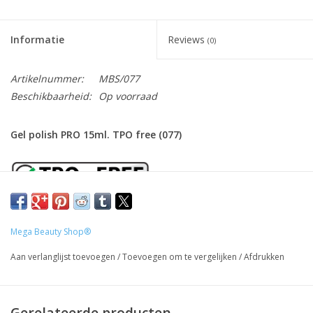
Informatie
Reviews
(0)
Artikelnummer:
MBS/077
Beschikbaarheid:
Op voorraad
Gel polish PRO 15ml. TPO free (077)
Onze gel polish is
TPO
vrij ( Trimethylbenzoyl
Diphenylphosphine Oxide) waardoor het ideaal is voor mensen
Mega Beauty Shop®
met een gevoelige huid of allergieën. Deze gel biedt sterke
Aan verlanglijst toevoegen
/
Toevoegen om te vergelijken
/
Afdrukken
nagelversterking zonder de gebruikelijke irriterende stoffen.
Gemakkelijk aan te brengen en te verwijderen.
Gerelateerde producten