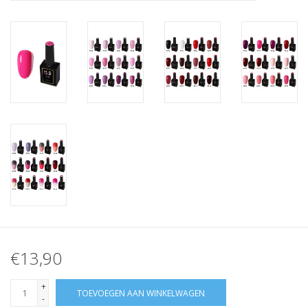
Nagelstyliste Cursus!
Hema free line/Hypoallergenic
Biab gel/Build It gel
Glitters ombre Spray
Nail Mist
Handcrème
€13,90
+
TOEVOEGEN AAN WINKELWAGEN
-