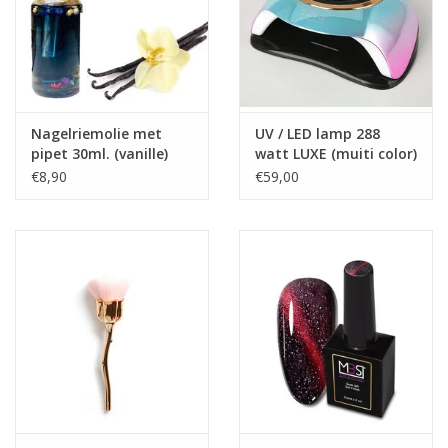
-Dun aan te brengen
-Ook geschikt voor over Acryl, Biab, Polyacryl en Gel
Specificatie:
TPO vrij
Nagelriemolie met
UV / LED lamp 288
Inhoud: 15ml.
pipet 30ml. (vanille)
watt LUXE (muiti color)
Houdbaarheid: na opening 24 maanden
€8,90
€59,00
Functie van het product: voor professioneel gebruik
Waarschuwingen: Kan een allergische reactie veroorzaken. Bij
Contact met ogen voorzichtig afspoelen met water. Bij contact
met ogen voorzichtig afspoelen met water. Vermijd contact met
de ogen. Niet inslikken. Bewaar producten niet in de zon. Sluit
producten na elk gebruik zorgvuldig af.
Prijzen zijn incl. BTW