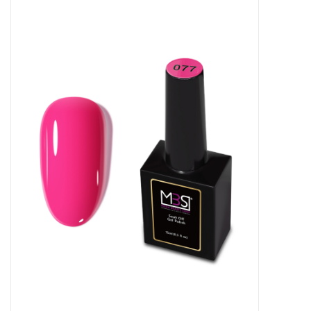
Apparatuur
Meubilair
Gellak
NailArt Producten
Startpakketten
NIEUW! MBS Producten
Beauty Producten
Nail art pigment pennen