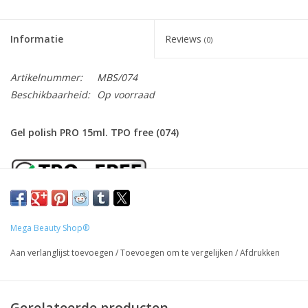
Informatie
Reviews
(0)
Artikelnummer:
MBS/074
Beschikbaarheid:
Op voorraad
Gel polish PRO 15ml. TPO free (074)
Onze gel polish is
TPO
vrij ( Trimethylbenzoyl
Diphenylphosphine Oxide) waardoor het ideaal is voor mensen
Mega Beauty Shop®
met een gevoelige huid of allergieën. Deze gel biedt sterke
Aan verlanglijst toevoegen
/
Toevoegen om te vergelijken
/
Afdrukken
nagelversterking zonder de gebruikelijke irriterende stoffen.
Gemakkelijk aan te brengen en te verwijderen.
Gerelateerde producten