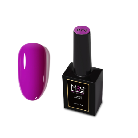
Apparatuur
Meubilair
Gellak
NailArt Producten
Startpakketten
NIEUW! MBS Producten
Beauty Producten
Nail art pigment pennen