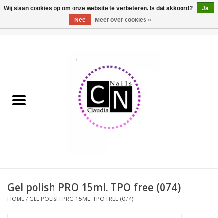
Wij slaan cookies op om onze website te verbeteren. Is dat akkoord?
Ja
Nee
Meer over cookies »
0 Artikelen - €0,00
Home
Nailart liner set
Pedicure producten
Uv Gel
Werkmateriaal
Acrylpoeder
Gel polish PRO 15ml. TPO free (074)
HOME
/
GEL POLISH PRO 15ML. TPO FREE (074)
Aluminium koffer/Trolley