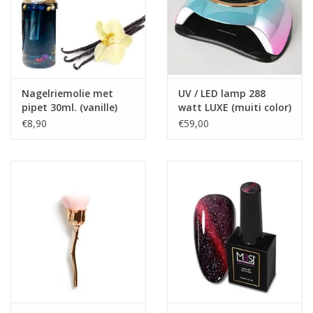
-Dun aan te brengen
-Ook geschikt voor over Acryl, Biab, Polyacryl en Gel
Specificatie:
TPO vrij
Nagelriemolie met
UV / LED lamp 288
pipet 30ml. (vanille)
watt LUXE (muiti color)
Inhoud: 15ml.
€8,90
€59,00
Houdbaarheid: na opening 24 maanden
Functie van het product: voor professioneel gebruik
Waarschuwingen: Kan een allergische reactie veroorzaken. Bij
Contact met ogen voorzichtig afspoelen met water. Bij contact
met ogen voorzichtig afspoelen met water. Vermijd contact met
de ogen. Niet inslikken. Bewaar producten niet in de zon. Sluit
producten na elk gebruik zorgvuldig af.
Prijzen zijn incl. BTW