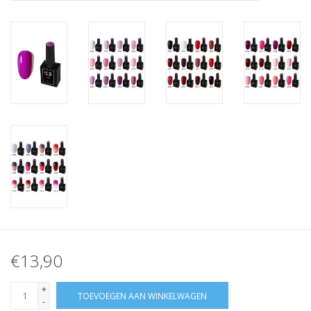
Nagelstyliste Cursus!
Hema free line/Hypoallergenic
Biab gel/Build It gel
Glitters ombre Spray
Nail Mist
Handcrème
€13,90
+
TOEVOEGEN AAN WINKELWAGEN
-