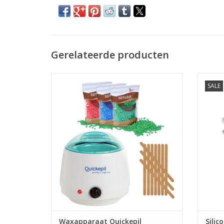
Gerelateerde producten
Waxapparaat starterset 175Watt Wax
Silicon
SALE
Ontharen Apparaat
Wax Apparaten
Sil
Ontharingsset
Snelle levering
G
TOEVOEGEN AAN WINKELWAGEN
TO
Waxapparaat Quickepil
Silic