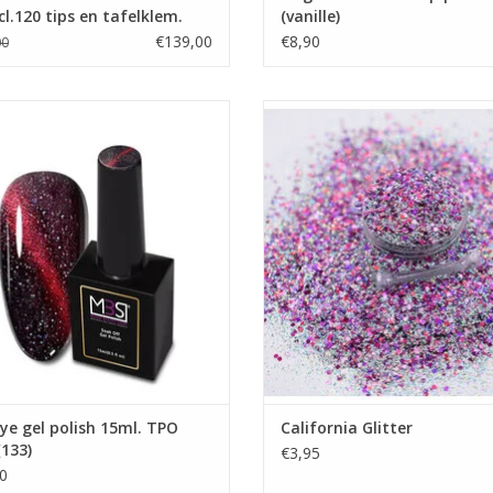
cl.120 tips en tafelklem.
(vanille)
€139,00
€8,90
00
ye gel polish 15ml. TPO free (133)
California Glitter
Gel nagellak
Nailart
Showroom
Nailart cursus
Prijzen zijn incl. BTW
Nailart glitters
Winkel Zwijndrecht
EVOEGEN AAN WINKELWAGEN
Nagels producten
Prijzen zijn incl. BTW
TOEVOEGEN AAN WINKELWA
ye gel polish 15ml. TPO
California Glitter
(133)
€3,95
0