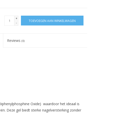
+
TOEVOEGEN AAN WINKELWAGEN
-
Reviews
(0)
 Diphenylphosphine Oxide) waardoor het ideaal is
ën. Deze gel biedt sterke nagelversterking zonder