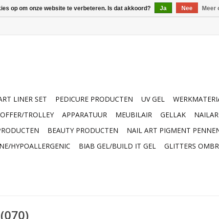
kies op om onze website te verbeteren. Is dat akkoord?
Ja
Nee
Meer 
ART LINER SET
PEDICURE PRODUCTEN
UV GEL
WERKMATERI
OFFER/TROLLEY
APPARATUUR
MEUBILAIR
GELLAK
NAILA
 PRODUCTEN
BEAUTY PRODUCTEN
NAIL ART PIGMENT PENNE
INE/HYPOALLERGENIC
BIAB GEL/BUILD IT GEL
GLITTERS OMBR
 (070)