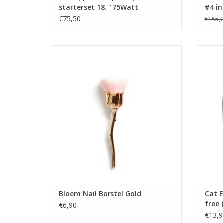
starterset 18. 175Watt
#4 in
€75,50
€155,
Bloem Nail Borstel
Cat E
Groothandel in nagelproducten
Winkel in Zwijndrecht
Opleidingen
Biab cursus
TO
Acryl cursus
Prijzen zijn incl. BTW
TOEVOEGEN AAN WINKELWAGEN
Bloem Nail Borstel Gold
Cat E
free 
€6,90
€13,9