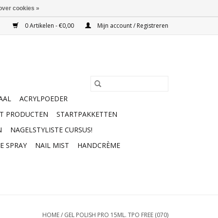
over cookies »
0 Artikelen - €0,00
Mijn account / Registreren
AAL
ACRYLPOEDER
RT PRODUCTEN
STARTPAKKETTEN
N
NAGELSTYLISTE CURSUS!
E SPRAY
NAIL MIST
HANDCRÈME
HOME
/
GEL POLISH PRO 15ML. TPO FREE (070)