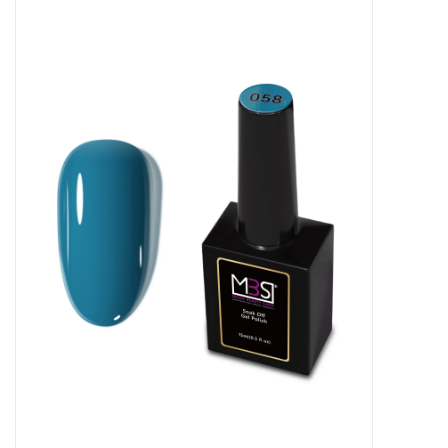
Apparatuur
Meubilair
Gellak
NailArt Producten
Startpakketten
NIEUW! MBS Producten
Beauty Producten
Nail art pigment pennen