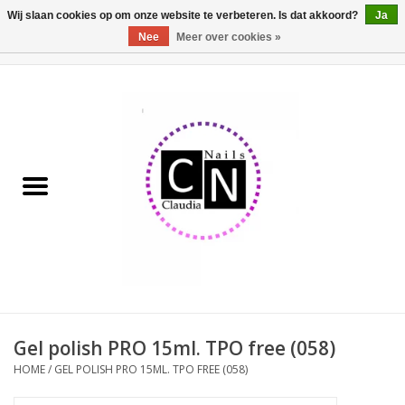
Wij slaan cookies op om onze website te verbeteren. Is dat akkoord?
Ja
Nee
Meer over cookies »
0 Artikelen - €0,00
Home
Nailart liner set
Pedicure producten
Uv Gel
Werkmateriaal
Acrylpoeder
Gel polish PRO 15ml. TPO free (058)
HOME
/
GEL POLISH PRO 15ML. TPO FREE (058)
Aluminium koffer/Trolley