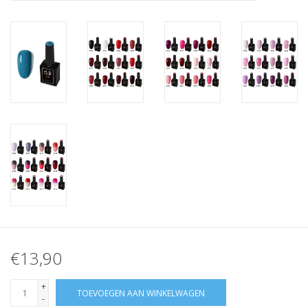
Nagelstyliste Cursus!
Hema free line/Hypoallergenic
Biab gel/Build It gel
Glitters ombre Spray
Nail Mist
Handcrème
€13,90
+
TOEVOEGEN AAN WINKELWAGEN
-