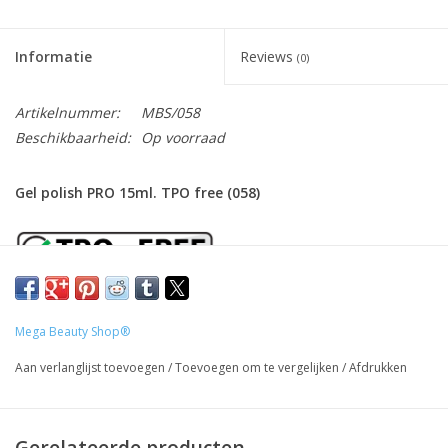
Informatie
Reviews
(0)
Artikelnummer:
MBS/058
Beschikbaarheid:
Op voorraad
Gel polish PRO 15ml. TPO free (058)
Onze gel polish is
TPO
vrij ( Trimethylbenzoyl
Diphenylphosphine Oxide) waardoor het ideaal is voor mensen
Mega Beauty Shop®
met een gevoelige huid of allergieën. Deze gel biedt sterke
Aan verlanglijst toevoegen
/
Toevoegen om te vergelijken
/
Afdrukken
nagelversterking zonder de gebruikelijke irriterende stoffen.
Gemakkelijk aan te brengen en te verwijderen.
Gerelateerde producten