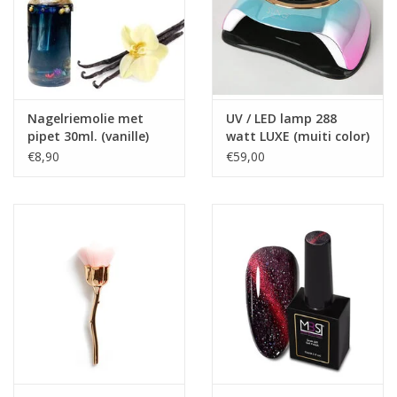
-Dun aan te brengen
-Ook geschikt voor over Acryl, Biab, Polyacryl en Gel
Specificatie:
TPO vrij
Nagelriemolie met
UV / LED lamp 288
Inhoud: 15ml.
pipet 30ml. (vanille)
watt LUXE (muiti color)
Houdbaarheid: na opening 24 maanden
€8,90
€59,00
Functie van het product: voor professioneel gebruik
Waarschuwingen: Kan een allergische reactie veroorzaken. Bij
Contact met ogen voorzichtig afspoelen met water. Bij contact
met ogen voorzichtig afspoelen met water. Vermijd contact met
de ogen. Niet inslikken. Bewaar producten niet in de zon. Sluit
producten na elk gebruik zorgvuldig af.
Prijzen zijn incl. BTW