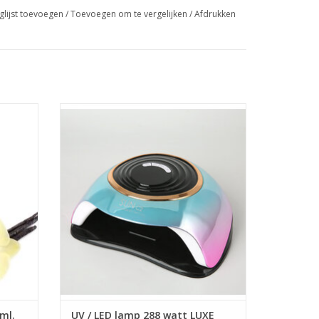
glijst toevoegen
/
Toevoegen om te vergelijken
/
Afdrukken
nille)
UV / LED lamp 288 watt LUXE (muiti color)
Drooglamp
Nagels groothandel
Voor professioneel gebruik met een hoge
kwaliteit.
Prijzen zijn incl. BTW
GEN
ml.
UV / LED lamp 288 watt LUXE