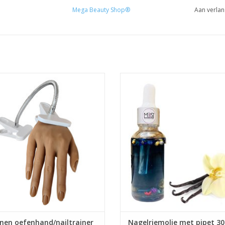
Mega Beauty Shop®
Aan verlan
en oefenhand/nailtrainer #4 incl.120
Nagelriemolie met pipet 30ml. (va
tips
Nagelriemolie
iconen oefenhand/nailtrainer #4
Biab startpakket
Nailtrainer
Biab gel
roothandel in nagelproducten
Builder gel
Prijzen zijn incl. BTW
Poly gel
Acrylpoeder
EVOEGEN AAN WINKELWAGEN
Gellak
Nailart Flakes
Nailart glitters
Showroom
Nagels producten
Prijzen zijn incl. BTW
TOEVOEGEN AAN WINKELWA
onen oefenhand/nailtrainer
Nagelriemolie met pipet 30