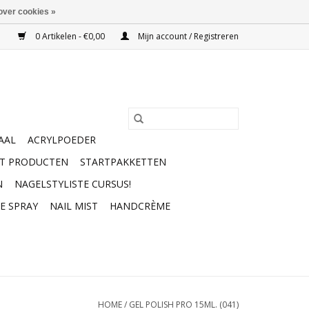
over cookies »
0 Artikelen - €0,00
Mijn account / Registreren
AAL
ACRYLPOEDER
RT PRODUCTEN
STARTPAKKETTEN
N
NAGELSTYLISTE CURSUS!
E SPRAY
NAIL MIST
HANDCRÈME
HOME
/
GEL POLISH PRO 15ML. (041)