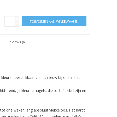
+
TOEVOEGEN AAN WINKELWAGEN
-
Reviews
(0)
 kleuren beschikbaar zijn, is nieuw bij ons in het
itterend, gekleurde nagels, die toch flexibel zijn en
 tot drie weken lang absoluut vlekkeloos. Het hardt
lamp (uv/led lamp (24W 60 seconden, vanaf 48W