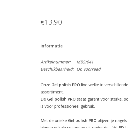
€13,90
Informatie
Artikelnummer:
MBS/041
Beschikbaarheid:
Op voorraad
Onze
Gel polish PRO
line welke in verschillende
assortiment.
De
Gel polish PRO
staat garant voor sterke, sch
is voor professioneel gebruik.
Met de unieke
Gel polish PRO
blijven je nagels
binnen enkele seconden uit onder de UV/LED-