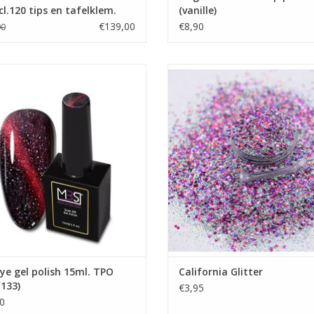
cl.120 tips en tafelklem.
(vanille)
€139,00
€8,90
00
ye gel polish 15ml. TPO free (133)
California Glitter
Gel nagellak
Nailart
Showroom
Nailart cursus
Prijzen zijn incl. BTW
Nailart glitters
Winkel Zwijndrecht
EVOEGEN AAN WINKELWAGEN
Nagels producten
Prijzen zijn incl. BTW
TOEVOEGEN AAN WINKELWA
ye gel polish 15ml. TPO
California Glitter
(133)
€3,95
0