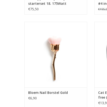
starterset 18. 175Watt
#4 in
€75,50
€155,
Bloem Nail Borstel
Cat E
Groothandel in nagelproducten
Winkel in Zwijndrecht
Opleidingen
Biab cursus
TO
Acryl cursus
Prijzen zijn incl. BTW
TOEVOEGEN AAN WINKELWAGEN
Bloem Nail Borstel Gold
Cat E
free 
€6,90
€13,9