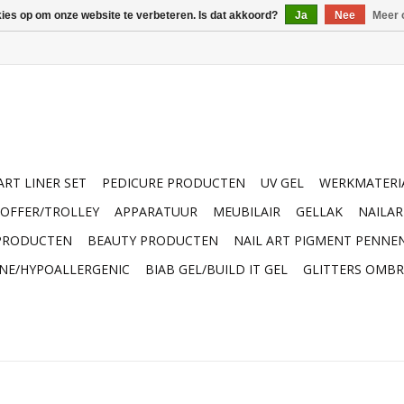
kies op om onze website te verbeteren. Is dat akkoord?
Ja
Nee
Meer 
ART LINER SET
PEDICURE PRODUCTEN
UV GEL
WERKMATERI
OFFER/TROLLEY
APPARATUUR
MEUBILAIR
GELLAK
NAILA
 PRODUCTEN
BEAUTY PRODUCTEN
NAIL ART PIGMENT PENNE
INE/HYPOALLERGENIC
BIAB GEL/BUILD IT GEL
GLITTERS OMBR