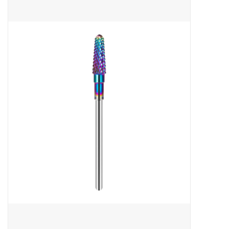
Apparatuur
Meubilair
Gellak
NailArt Producten
Startpakketten
NIEUW! MBS Producten
Beauty Producten
Nail art pigment pennen