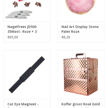
Deze bits passen op al onze nagelfrezen en hebben een
schacht dikte 2,35 mm
Prijzen zijn incl. BTW
Nagelfrees JD500
Nail Art Display Stone
35Watt- Roze + 3
Palet Roze
trapeze vijlen, bitsetje
€65,00
€6,20
en 30 schuurrolletjes
MBS®
Cat Eye Magneet -
Koffer groot Rosé Gold