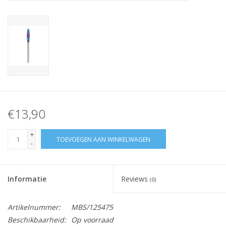
Nagelstyliste Cursus!
Hema free line/Hypoallergenic
Biab gel/Build It gel
Glitters ombre Spray
€13,90
Nail Mist
+
TOEVOEGEN AAN WINKELWAGEN
-
Handcrème
Informatie
Reviews
(0)
Artikelnummer:
MBS/125475
Beschikbaarheid:
Op voorraad