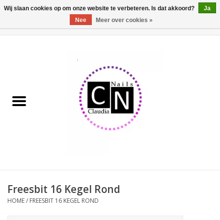
Wij slaan cookies op om onze website te verbeteren. Is dat akkoord?
Ja
Nee
Meer over cookies »
0 Artikelen - €0,00
Home
Nailart liner set
Pedicure producten
Uv Gel
Werkmateriaal
Acrylpoeder
Freesbit 16 Kegel Rond
HOME
/
FREESBIT 16 KEGEL ROND
Aluminium koffer/Trolley