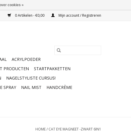
over cookies »
0 Artikelen - €0,00
Mijn account / Registreren
AAL
ACRYLPOEDER
RT PRODUCTEN
STARTPAKKETTEN
N
NAGELSTYLISTE CURSUS!
E SPRAY
NAIL MIST
HANDCRÈME
HOME
/
CAT EYE MAGNEET -ZWART 6IN1