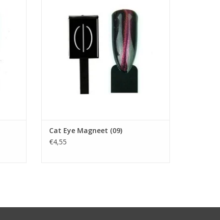
et maak
Met deze speciale Cat Eye Magneet maak
fect.
je gemakkelijk een heel mooi effect.
Gebruik:
at deze
- Breng eerst de basegel aan en laat deze
uitharden.
ngen en
- Daarna de Cat Eye color aanbrengen en
ngen en
uitharden, dan nogmaals aanbrengen en
hierna direc
Cat Eye Magneet (09)
€4,55