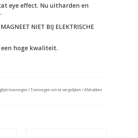
cat eye effect. Nu uitharden en
.
AGNEET NIET BIJ ELEKTRISCHE
een hoge kwaliteit.
glijst toevoegen
/
Toevoegen om te vergelijken
/
Afdrukken
incl. BTW
Cat eye magneet