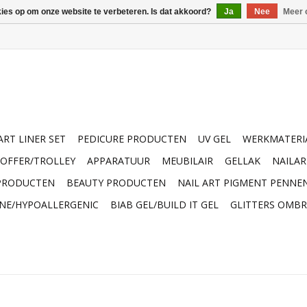
kies op om onze website te verbeteren. Is dat akkoord?
Ja
Nee
Meer 
ART LINER SET
PEDICURE PRODUCTEN
UV GEL
WERKMATERI
OFFER/TROLLEY
APPARATUUR
MEUBILAIR
GELLAK
NAILA
 PRODUCTEN
BEAUTY PRODUCTEN
NAIL ART PIGMENT PENNE
INE/HYPOALLERGENIC
BIAB GEL/BUILD IT GEL
GLITTERS OMBR