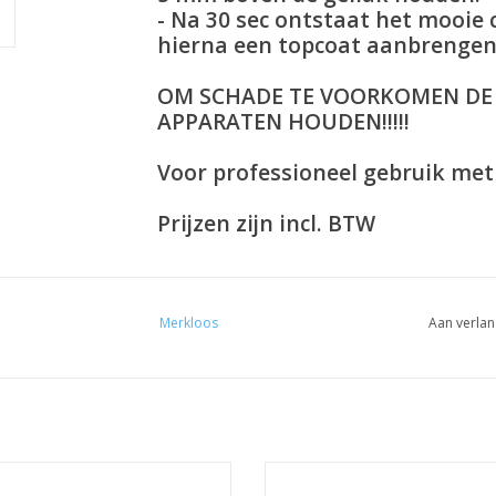
- Na 30 sec ontstaat het mooie 
hierna een topcoat aanbrengen
OM SCHADE TE VOORKOMEN DE M
APPARATEN HOUDEN!!!!!
Voor professioneel gebruik met 
Prijzen zijn incl. BTW
Merkloos
Aan verlan
incl. BTW
incl. BTW
Cat eye magneet
Cat eye magneet