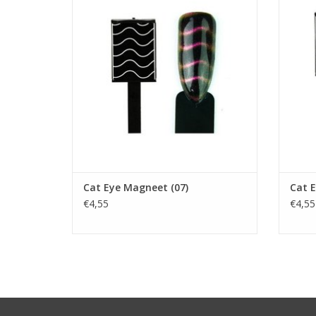
Met deze speciale Cat Eye Magneet maak
Met de
je gemakkelijk een heel mooi effect.
je g
Gebruik:
- Breng eerst de basegel aan en laat deze
- Bren
uitharden.
- Daarna de Cat Eye color aanbrengen en
- Daar
uitharden, dan nogmaals aanbrengen en
uithar
hierna direc
Cat Eye Magneet (07)
Cat E
€4,55
€4,55