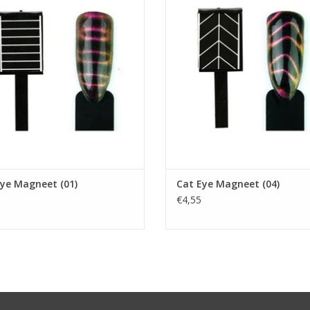
ze speciale Cat Eye Magneet maak
Met deze speciale Cat Eye Magne
emakkelijk een heel mooi effect.
je gemakkelijk een heel mooi ef
Gebruik:
Gebruik:
g eerst de basegel aan en laat deze
- Breng eerst de basegel aan en la
uitharden.
uitharden.
na de Cat Eye color aanbrengen en
- Daarna de Cat Eye color aanbre
den, dan nogmaals aanbrengen en
uitharden, dan nogmaals aanbre
hierna direc
hierna
ye Magneet (01)
Cat Eye Magneet (04)
€4,55