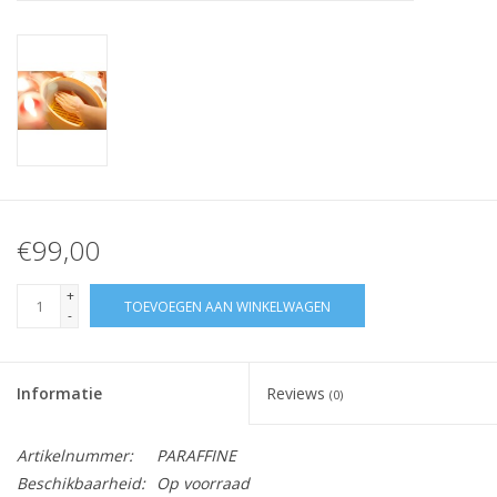
Nagelstyliste Cursus!
Hema free line/Hypoallergenic
Biab gel/Build It gel
Glitters ombre Spray
€99,00
Nail Mist
+
TOEVOEGEN AAN WINKELWAGEN
-
Handcrème
Informatie
Reviews
(0)
Artikelnummer:
PARAFFINE
Beschikbaarheid:
Op voorraad