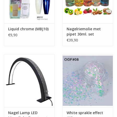
Goed om te weten:
Je oefent op je eigen handen
Je hoeft
geen
eigen producten mee te nemen
Geen
model nodig
Liquid chrome (MBJ10)
Nagelriemolie met
Deze cursus is excl. startpakket
pipet 30ml. set
€9,90
Blijvende kortingscode van 15% zowel in de winkel te
€39,90
Zwijndrecht als op de website (m.u.v. behandelstoelen,
werkstoelen en manicuretafels)
Liever later betalen? Dat kan via klarna!
Bij het afronden van de bestelling kies je voor ophalen in de
winkel zodat je geen bezorgkosten hoeft te betalen
De betaling kan niet meer gecrediteerd worden.
Voor meer informatie kunt u contact opnemen per email;
mbs@megabeautyshop.nl
Nagel Lamp LED
White sprakle effect