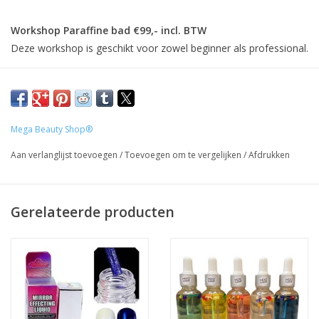
Workshop Paraffine bad €99,- incl. BTW
Deze workshop is geschikt voor zowel beginner als professional.
Dagdeel
van 10:00 – 13:00 uur
Wat kan je verwachten tijdens de cursus?
UITLEG
Mega Beauty Shop®
THEORIE
Aan verlanglijst toevoegen
/
Toevoegen om te vergelijken
/
Afdrukken
VOORBEREIDING
WERKEN MET PARAFFINE
PARAFFINE VERWIJDEREN
Gerelateerde producten
Inclusief:
KOFFIE OF THEE
CERTIFICAAT
CADEAU
PERSOONLIJKE KORTING
ANATOMIE en PARAFFINE BOEK