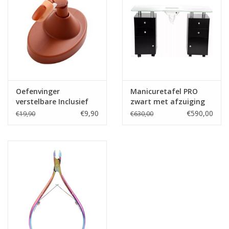
Oefenvinger
Manicuretafel PRO
verstelbare Inclusief
zwart met afzuiging
100 Tips
en glasplaat
€9,90
€590,00
€19,90
€630,00