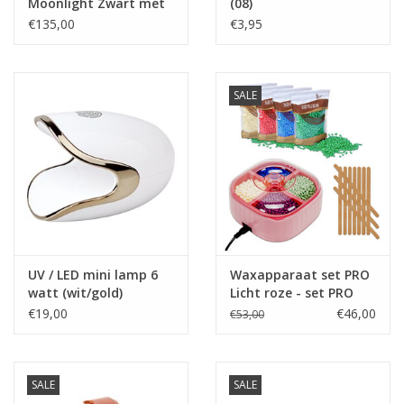
Moonlight Zwart met
(08)
diamonds (strass)
€135,00
€3,95
SALE
UV / LED mini lamp 6
Waxapparaat set PRO
watt (wit/gold)
Licht roze - set PRO
€19,00
€46,00
€53,00
SALE
SALE