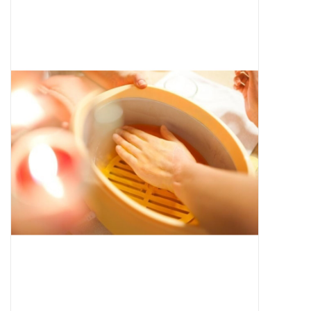
Apparatuur
Meubilair
Gellak
NailArt Producten
Startpakketten
NIEUW! MBS Producten
Beauty Producten
Nail art pigment pennen