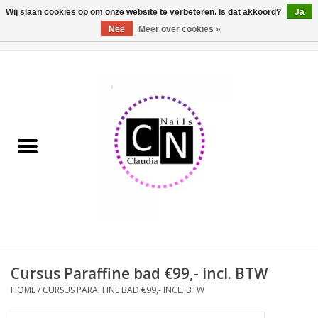
Wij slaan cookies op om onze website te verbeteren. Is dat akkoord?
Ja
Nee
Meer over cookies »
0 Artikelen - €0,00
Home
Nailart liner set
Pedicure producten
Uv Gel
Werkmateriaal
Acrylpoeder
Cursus Paraffine bad €99,- incl. BTW
HOME
/
CURSUS PARAFFINE BAD €99,- INCL. BTW
Aluminium koffer/Trolley