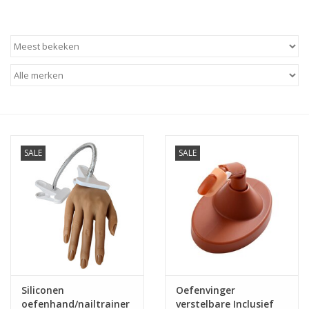
Apparatuur
Meubilair
Gellak
NailArt Producten
SALE
SALE
Startpakketten
NIEUW! MBS Producten
Beauty Producten
Siliconen
Oefenvinger
Nail art pigment pennen
oefenhand/nailtrainer
verstelbare Inclusief