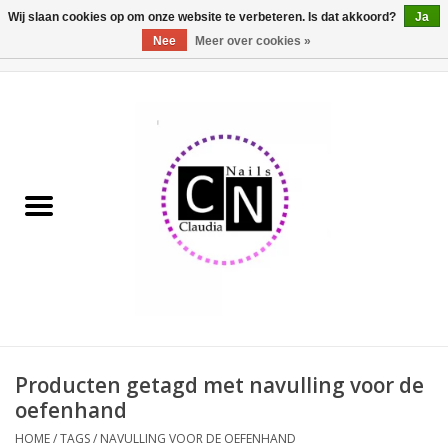
Wij slaan cookies op om onze website te verbeteren. Is dat akkoord?
Ja
Nee
Meer over cookies »
0 Artikelen - €0,00
Home
Nailart liner set
Pedicure producten
Uv Gel
Werkmateriaal
Acrylpoeder
Producten getagd met navulling voor de
oefenhand
Aluminium koffer/Trolley
HOME
/
TAGS
/
NAVULLING VOOR DE OEFENHAND