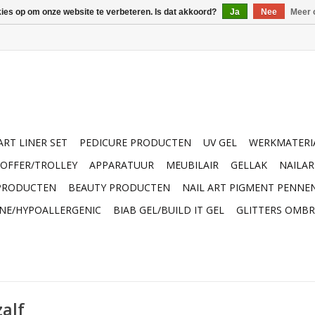
kies op om onze website te verbeteren. Is dat akkoord?
Ja
Nee
Meer 
ART LINER SET
PEDICURE PRODUCTEN
UV GEL
WERKMATERI
OFFER/TROLLEY
APPARATUUR
MEUBILAIR
GELLAK
NAILA
 PRODUCTEN
BEAUTY PRODUCTEN
NAIL ART PIGMENT PENNE
INE/HYPOALLERGENIC
BIAB GEL/BUILD IT GEL
GLITTERS OMBR
alf