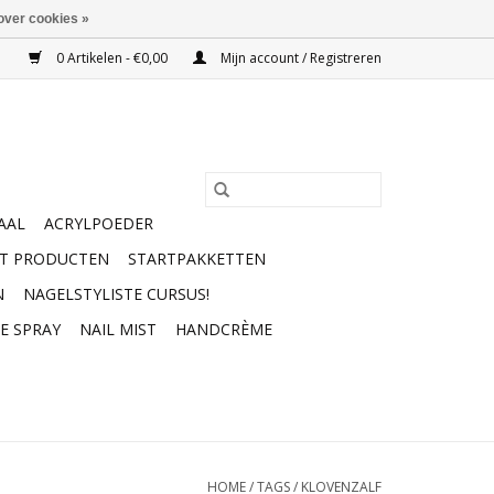
over cookies »
0 Artikelen - €0,00
Mijn account / Registreren
AAL
ACRYLPOEDER
RT PRODUCTEN
STARTPAKKETTEN
N
NAGELSTYLISTE CURSUS!
E SPRAY
NAIL MIST
HANDCRÈME
HOME
/
TAGS
/
KLOVENZALF