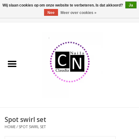
Wij slaan cookies op om onze website te verbeteren. Is dat akkoord?
Ja
Nee
Meer over cookies »
0 Artikelen - €0,00
Home
Nailart liner set
Pedicure producten
Uv Gel
Werkmateriaal
Acrylpoeder
Spot swirl set
HOME
/
SPOT SWIRL SET
Aluminium koffer/Trolley