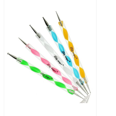
Apparatuur
Meubilair
Gellak
NailArt Producten
Startpakketten
NIEUW! MBS Producten
Beauty Producten
Nail art pigment pennen