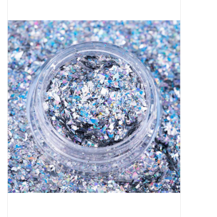
Apparatuur
Meubilair
Gellak
NailArt Producten
Startpakketten
NIEUW! MBS Producten
Beauty Producten
Nail art pigment pennen