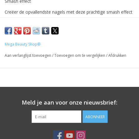
Smash effect
Creëer de opvallendste nagels met deze prachtige smash effect
glitters.
Strooi ze in de plaklaag van je gellak, of meng ze door je
acrylpoeder of gel, en steel de show met je nagels!
Mega Beauty Shop®
Prijzen zijn incl. BTW
Aan verlanglijst toevoegen
/
Toevoegen om te vergelijken
/
Afdrukken
Meld je aan voor onze nieuwsbrief:
ABONNEER