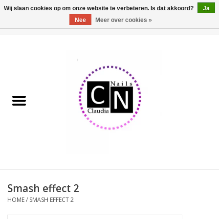
Wij slaan cookies op om onze website te verbeteren. Is dat akkoord?
Ja
Nee
Meer over cookies »
0 Artikelen - €0,00
Home
Nailart liner set
Pedicure producten
Uv Gel
Werkmateriaal
Acrylpoeder
Smash effect 2
HOME
/
SMASH EFFECT 2
Aluminium koffer/Trolley