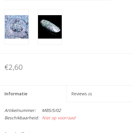
Nagelstyliste Cursus!
Hema free line/Hypoallergenic
Biab gel/Build It gel
Glitters ombre Spray
€2,60
Nail Mist
Informatie
Reviews
(0)
Handcrème
Artikelnummer:
MBS/S/02
Beschikbaarheid:
Niet op voorraad