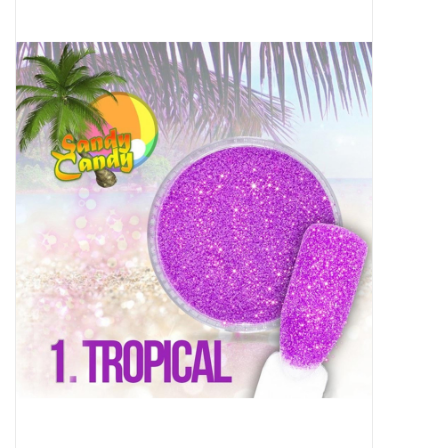
Apparatuur
Meubilair
Gellak
NailArt Producten
Startpakketten
NIEUW! MBS Producten
Beauty Producten
Nail art pigment pennen