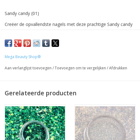
Sandy candy (01)
Creëer de opvallendste nagels met deze prachtige Sandy candy
glittres.
Strooi ze in de plaklaag van je gellak, of meng ze door je
acrylpoeder of gel, en steel de show met je nagels door het
Mega Beauty Shop®
mooie Sandy candy effect!
Aan verlanglijst toevoegen
/
Toevoegen om te vergelijken
/
Afdrukken
Prijzen zijn incl. BTW
Gerelateerde producten