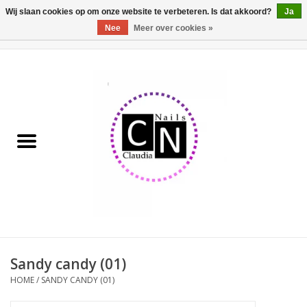
Wij slaan cookies op om onze website te verbeteren. Is dat akkoord?
Ja
Nee
Meer over cookies »
0 Artikelen - €0,00
Home
Nailart liner set
Pedicure producten
Uv Gel
Werkmateriaal
Acrylpoeder
Sandy candy (01)
HOME
/
SANDY CANDY (01)
Aluminium koffer/Trolley