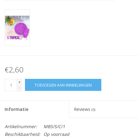
Nagelstyliste Cursus!
Hema free line/Hypoallergenic
Biab gel/Build It gel
Glitters ombre Spray
€2,60
Nail Mist
+
TOEVOEGEN AAN WINKELWAGEN
-
Handcrème
Informatie
Reviews
(0)
Artikelnummer:
MBS/S/C/1
Beschikbaarheid:
Op voorraad