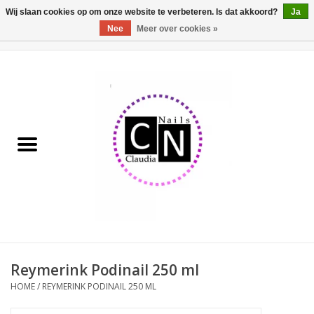
Wij slaan cookies op om onze website te verbeteren. Is dat akkoord?
Ja
Nee
Meer over cookies »
0 Artikelen - €0,00
Home
Nailart liner set
Pedicure producten
Uv Gel
Werkmateriaal
Acrylpoeder
Reymerink Podinail 250 ml
HOME
/
REYMERINK PODINAIL 250 ML
Aluminium koffer/Trolley