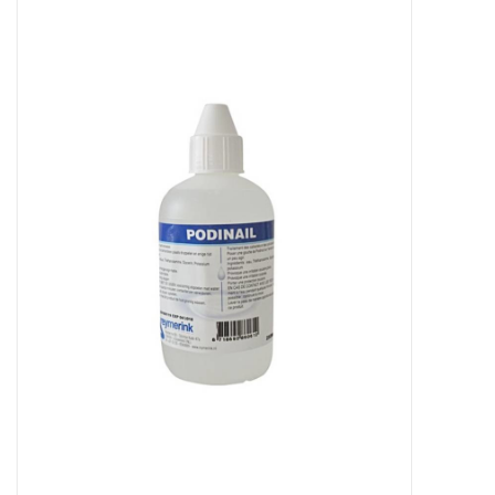
Apparatuur
Meubilair
Gellak
NailArt Producten
Startpakketten
NIEUW! MBS Producten
Beauty Producten
Nail art pigment pennen