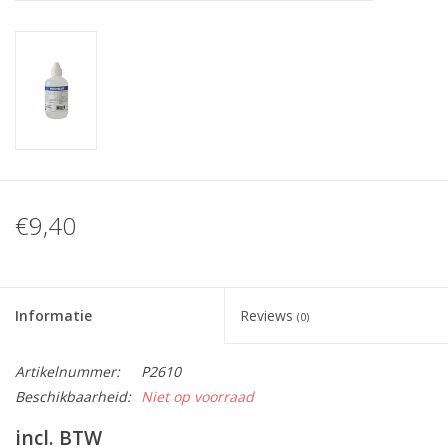
Nagelstyliste Cursus!
Hema free line/Hypoallergenic
Biab gel/Build It gel
Glitters ombre Spray
€9,40
Nail Mist
Informatie
Reviews
(0)
Handcrème
Artikelnummer:
P2610
Beschikbaarheid:
Niet op voorraad
incl. BTW