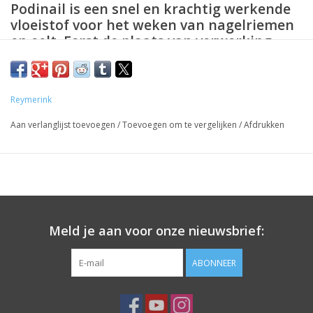
Podinail is een snel en krachtig werkende
vloeistof voor het weken van nagelriemen
en eelt. Eerst de plaats van verwerking
kort voor de behandeling te bevochtigen
met de eeltweker, waardoor het
verwijderen ervan vergemakkelijkt.
Reymerink
Podinail op de te behandelen plaats
druppelen en enige tijd laten inwerken.
Aan verlanglijst toevoegen
/
Toevoegen om te vergelijken
/
Afdrukken
Prijzen zijn incl. BTW
Meld je aan voor onze nieuwsbrief:
ABONNEER