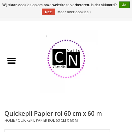
Wij slaan cookies op om onze website te verbeteren. Is dat akkoord?
Ja
Nee
Meer over cookies »
0 Artikelen - €0,00
Home
Nailart liner set
Pedicure producten
Uv Gel
Werkmateriaal
Acrylpoeder
Quickepil Papier rol 60 cm x 60 m
HOME
/
QUICKEPIL PAPIER ROL 60 CM X 60 M
Aluminium koffer/Trolley