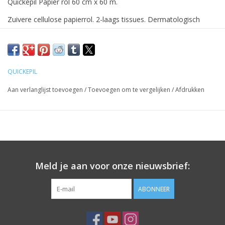
Quickepil Papier rol 60 cm x 60 m.
Zuivere cellulose papierrol. 2-laags tissues. Dermatologisch
getest. Hoge absorptie, heerlijk zacht maar toch sterk! Elke rol is
afzonderlijk verpakt voor meer hygiëne.
Prijzen zijn incl. BTW
QUICKEPIL
Aan verlanglijst toevoegen
/
Toevoegen om te vergelijken
/
Afdrukken
Meld je aan voor onze nieuwsbrief:
ABONNEER