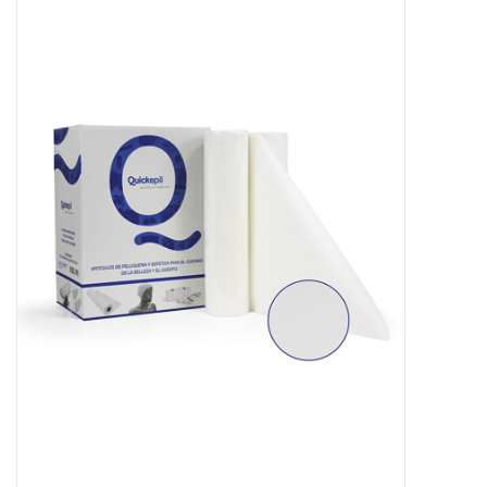
Apparatuur
Meubilair
Gellak
NailArt Producten
Startpakketten
NIEUW! MBS Producten
Beauty Producten
Nail art pigment pennen