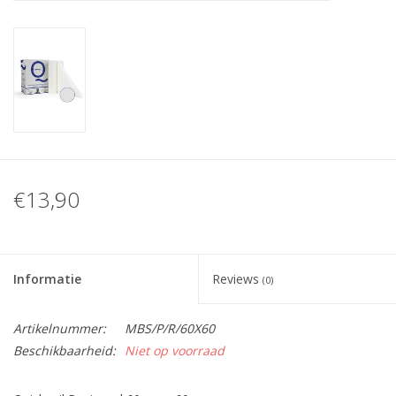
Nagelstyliste Cursus!
Hema free line/Hypoallergenic
Biab gel/Build It gel
Glitters ombre Spray
€13,90
Nail Mist
Informatie
Reviews
(0)
Handcrème
Artikelnummer:
MBS/P/R/60X60
Beschikbaarheid:
Niet op voorraad