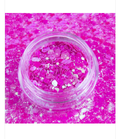
Apparatuur
Meubilair
Gellak
NailArt Producten
Startpakketten
NIEUW! MBS Producten
Beauty Producten
Nail art pigment pennen