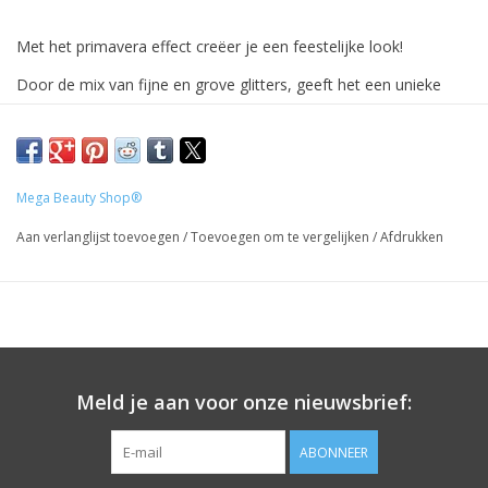
Met het primavera effect creëer je een feestelijke look!
Door de mix van fijne en grove glitters, geeft het een unieke
look.
Meng de glitters door je clear acryl poeder, gel, of gebruik hem
als een sugar over de plaklaag van je gel!
Mega Beauty Shop®
Geschikt voor alle soorten nagels
Aan verlanglijst toevoegen
/
Toevoegen om te vergelijken
/
Afdrukken
Prijzen zijn incl. BTW
Meld je aan voor onze nieuwsbrief:
ABONNEER