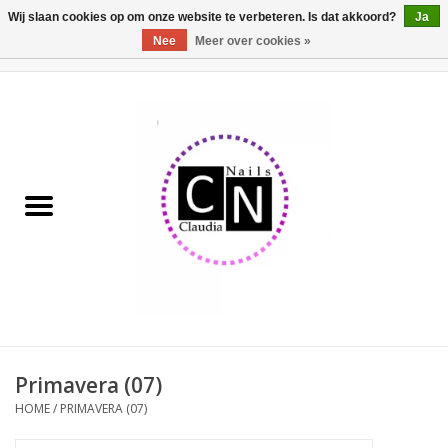
Wij slaan cookies op om onze website te verbeteren. Is dat akkoord?
Ja
Nee
Meer over cookies »
0 Artikelen - €0,00
Home
Nailart liner set
Pedicure producten
Uv Gel
Werkmateriaal
Acrylpoeder
Primavera (07)
HOME
/
PRIMAVERA (07)
Aluminium koffer/Trolley