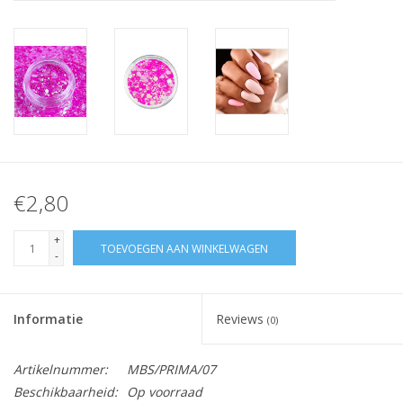
Nagelstyliste Cursus!
Hema free line/Hypoallergenic
Biab gel/Build It gel
Glitters ombre Spray
€2,80
Nail Mist
+
TOEVOEGEN AAN WINKELWAGEN
-
Handcrème
Informatie
Reviews
(0)
Artikelnummer:
MBS/PRIMA/07
Beschikbaarheid:
Op voorraad