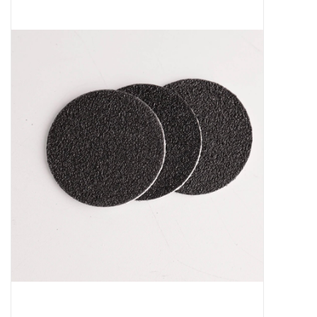
Apparatuur
Meubilair
Gellak
NailArt Producten
Startpakketten
NIEUW! MBS Producten
Beauty Producten
Nail art pigment pennen