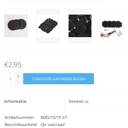
Nagelstyliste Cursus!
Hema free line/Hypoallergenic
Biab gel/Build It gel
Glitters ombre Spray
€2,95
Nail Mist
+
TOEVOEGEN AAN WINKELWAGEN
-
Handcrème
Informatie
Reviews
(0)
Artikelnummer:
MBS/15/10 ST
Beschikbaarheid:
Op voorraad