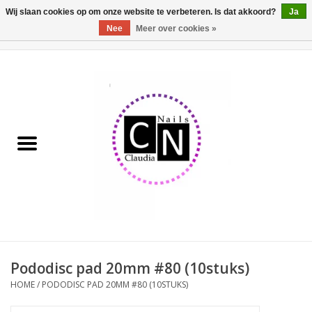
Wij slaan cookies op om onze website te verbeteren. Is dat akkoord?
Ja
Nee
Meer over cookies »
0 Artikelen - €0,00
Home
Nailart liner set
Pedicure producten
Uv Gel
Werkmateriaal
Acrylpoeder
Pododisc pad 20mm #80 (10stuks)
HOME
/
PODODISC PAD 20MM #80 (10STUKS)
Aluminium koffer/Trolley