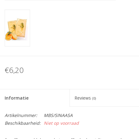
Nagelstyliste Cursus!
Hema free line/Hypoallergenic
Biab gel/Build It gel
Glitters ombre Spray
€6,20
Nail Mist
Informatie
Reviews
(0)
Handcrème
Artikelnummer:
MBS/SINAASA
Beschikbaarheid:
Niet op voorraad