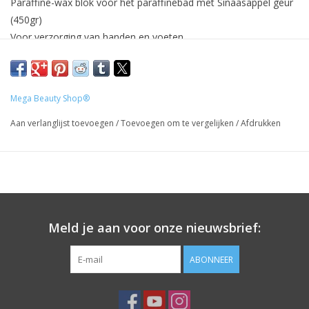
Paraffine-wax blok voor het paraffinebad met
Sinaasappel
geur
(450gr)
Voor verzorging van handen en voeten.
Prijzen zijn incl. BTW
Mega Beauty Shop®
Aan verlanglijst toevoegen
/
Toevoegen om te vergelijken
/
Afdrukken
Meld je aan voor onze nieuwsbrief:
ABONNEER