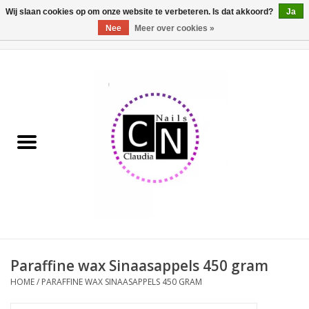
Wij slaan cookies op om onze website te verbeteren. Is dat akkoord?
Ja
Nee
Meer over cookies »
0 Artikelen - €0,00
Home
Nailart liner set
Pedicure producten
Uv Gel
Werkmateriaal
Acrylpoeder
Paraffine wax Sinaasappels 450 gram
HOME
/
PARAFFINE WAX SINAASAPPELS 450 GRAM
Aluminium koffer/Trolley