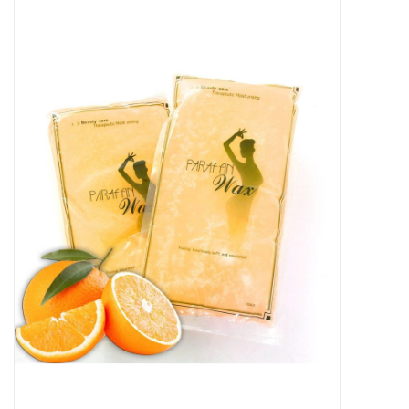
Apparatuur
Meubilair
Gellak
NailArt Producten
Startpakketten
NIEUW! MBS Producten
Beauty Producten
Nail art pigment pennen