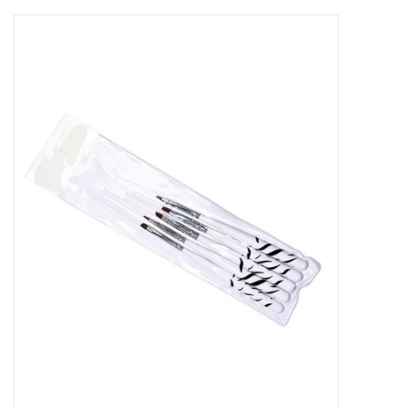
Apparatuur
Meubilair
Gellak
NailArt Producten
Startpakketten
NIEUW! MBS Producten
Beauty Producten
Nail art pigment pennen