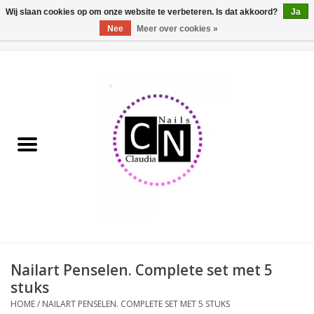
Wij slaan cookies op om onze website te verbeteren. Is dat akkoord?
Ja
Nee
Meer over cookies »
0 Artikelen - €0,00
Home
Nailart liner set
Pedicure producten
Uv Gel
Werkmateriaal
Acrylpoeder
Nailart Penselen. Complete set met 5
stuks
Aluminium koffer/Trolley
HOME
/
NAILART PENSELEN. COMPLETE SET MET 5 STUKS