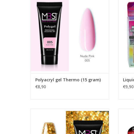
Poly gel
Acrylic
Poly acrylic
Poly acryl gel
Mega Beauty Shop®
Bestel Direct!
TO
Snelle levering en lage verzendkosten!
Veilig betalen met iDeal!
TOEVOEGEN AAN WINKELWAGEN
Polyacryl gel Thermo (15 gram)
Liqui
€8,90
€9,90
Poly gel Tube (30 gram)
Spid
Poly gel curcus
Poly gel
Acrylic
G