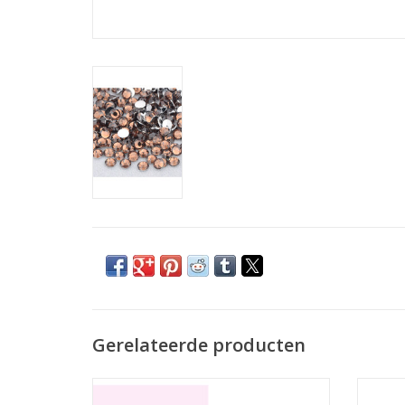
Gerelateerde producten
Polyacryl gel Thermo (15 gram)
Poly gel curcus