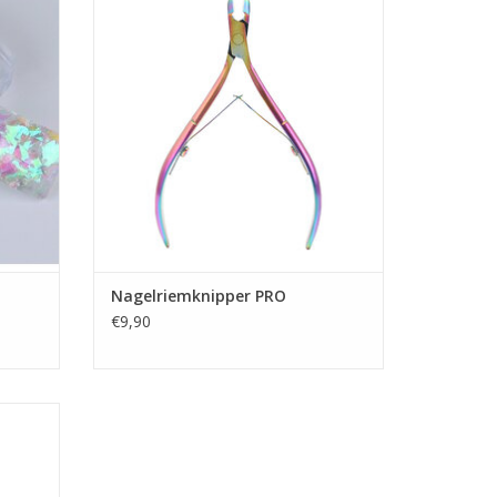
Nagelriem tangetje
Claudianails.nl
TOEVOEGEN AAN WINKELWAGEN
GEN
Nagelriemknipper PRO
€9,90
 (142)