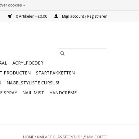
over cookies »
0 Artikelen - €0,00
Mijn account / Registreren
AAL
ACRYLPOEDER
RT PRODUCTEN
STARTPAKKETTEN
N
NAGELSTYLISTE CURSUS!
E SPRAY
NAIL MIST
HANDCRÈME
HOME
/
NAILART GLAS STEENTJES 1,5 MM COFFEE