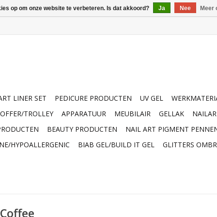
kies op om onze website te verbeteren. Is dat akkoord?
Ja
Nee
Meer 
ART LINER SET
PEDICURE PRODUCTEN
UV GEL
WERKMATERI
OFFER/TROLLEY
APPARATUUR
MEUBILAIR
GELLAK
NAILA
 PRODUCTEN
BEAUTY PRODUCTEN
NAIL ART PIGMENT PENNE
INE/HYPOALLERGENIC
BIAB GEL/BUILD IT GEL
GLITTERS OMBR
 Coffee