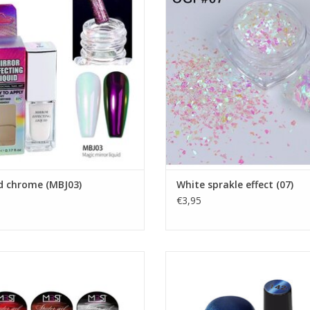
Acryl cursus
Nailart cursus
Nailart glitters
Nailart glitters
Winkel Zwijndrecht
Winkel Zwijndrecht
Nagels producten
Nagels producten
Prijzen zijn incl. BTW
Prijzen zijn incl. BTW
EVOEGEN AAN WINKELWAGEN
TOEVOEGEN AAN WINKELWA
d chrome (MBJ03)
White sprakle effect (07)
€3,95
er gel 5ml. PRO (rood) TPO free
Cat Eye gel polish 15ml. TPO free
Spider gel
Gel nagellak
Builder gel uv/led
Showroom
roothandel in nagelproducten
Prijzen zijn incl. BTW