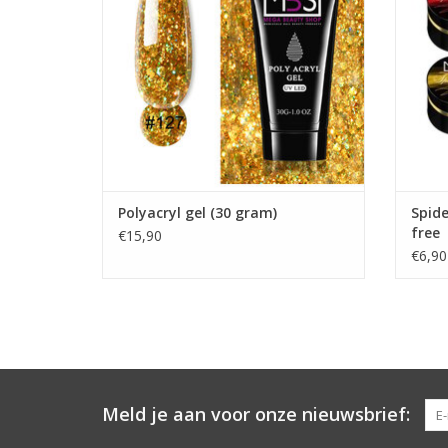
Poly acrylic
Poly acryl gel
TO
Mega Beauty Shop®
Bestel Direct!
Snelle levering en lage verzendkosten!
Veilig betalen met iDeal!
TOEVOEGEN AAN WINKELWAGEN
Polyacryl gel (30 gram)
Spide
free
€15,90
€6,90
Meld je aan voor onze nieuwsbrief: