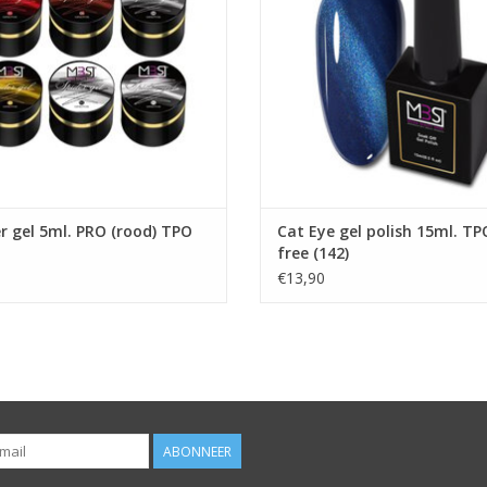
Prijzen zijn incl. BTW
TOEVOEGEN AAN WINKELWA
EVOEGEN AAN WINKELWAGEN
r gel 5ml. PRO (rood) TPO
Cat Eye gel polish 15ml. TP
free (142)
€13,90
ABONNEER