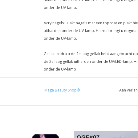
onder de UV-lamp.
Acrylnagels: u lakt nagels met een topcoat en plakt hi
uitharden onder de UV-lamp. Hierna brengt u nogmaal
onder de UV-lamp.
Gellak: zodra u de 2e laag gellak hebt aangebracht op 
de 2e laag gellak uitharden onder de UV/LED-lamp. Hi
onder de UV-lamp
Mega Beauty Shop®
Aan verlan
Prijzen zijn incl. BTW
Liquid chrome
White sprakle effect (07)
Nailart
Nailart