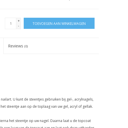
+
TOEVOEGEN AAN WINKELWAGEN
-
Reviews
(0)
ailart. U kunt de steentjes gebruiken bij gel-, acrylnagels,
het steentje aan op de toplaag van uw gel, acryl of gellak.
ierna het steentje op uw nagel. Daarna laat u de topcoat
s een laag van de topcoat aan en laat ook deze uitharden