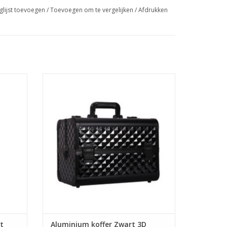
glijst toevoegen
/
Toevoegen om te vergelijken
/
Afdrukken
met
Aluminium koffer Zwart 3D
Nagelstyliste koffer
Make-up koffer
Beautycase
Groothandel in nagelproducten
Prijzen zijn incl. BTW
t
Aluminium koffer Zwart 3D