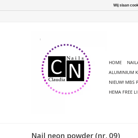
Wij slaan coo
HOME
NAIL
ALUMINIUM K
NIEUW! MBS
HEMA FREE L
Nail neon powder (nr. 09)