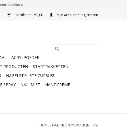
over cookies »
0 Artikelen - €0,00
Mijn account / Registreren
AAL
ACRYLPOEDER
RT PRODUCTEN
STARTPAKKETTEN
N
NAGELSTYLISTE CURSUS!
E SPRAY
NAIL MIST
HANDCRÈME
HOME
/
NAIL NEON POWDER (NR. 09)