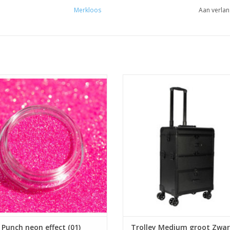
Merkloos
Aan verlan
Lucid Punch neon effect (01)
Trolley Medium groot Zwart 
Spider gel
opbergvakken
Builder gel uv/led
Nagelstylisten trolley
roothandel in nagelproducten
Beautycase trolley
Prijzen zijn incl. BTW
Make-up koffer
Prijzen zijn incl. BTW
EVOEGEN AAN WINKELWAGEN
 Punch neon effect (01)
Trolley Medium groot Zwar