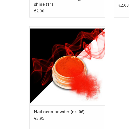
shine (11)
€2,60
€2,90
Nail neon powder
Smokey nails poeder (nr. 06)
Smokey nails poeder.
Nail neon powder (nr. 06)
€3,95