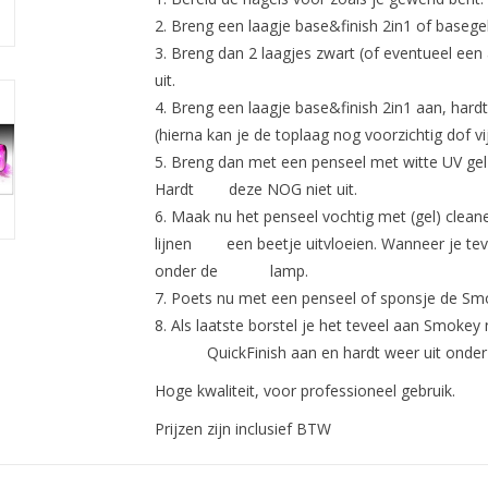
2. Breng een laagje base&finish 2in1 of basegel
3. Breng dan 2 laagjes zwart (of eventueel een
uit.
4. Breng een laagje base&finish 2in1 aan, hardt
(hierna kan je de toplaag nog voorzichtig dof vij
5. Breng dan met een penseel met witte UV gel 
Hardt deze NOG niet
uit.
6. Maak nu het penseel vochtig met (gel) cleane
lijnen een beetje
uitvloeien. Wanneer je tev
onder de lamp.
7. Poets nu met een penseel of sponsje de Smo
8. Als laatste borstel je het teveel aan Smokey
QuickFinish aan en
hardt weer uit onder
Hoge kwaliteit, voor professioneel gebruik.
Prijzen zijn inclusief BTW