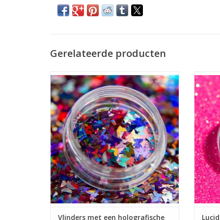
Gerelateerde producten
Vlinders met een holografische shine (11)
Vlinders met een holografische shine
Colors of the moon
Megabeautyshop.nl
G
Veilig betalen met iDeal!
Snelle levering en lage verzendkosten
TO
Vlinders met een holografische
Lucid