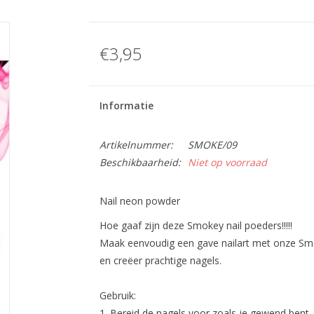
€3,95
Informatie
Artikelnummer:
SMOKE/09
Beschikbaarheid:
Niet op voorraad
Nail neon powder
Hoe gaaf zijn deze Smokey nail poeders!!!!!
Maak eenvoudig een gave nailart met onze Smo
en creëer prachtige nagels.
Gebruik:
1. Bereid de nagels voor zoals je gewend bent.