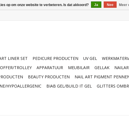
kies op om onze website te verbeteren. Is dat akkoord?
Ja
Nee
Meer 
ART LINER SET
PEDICURE PRODUCTEN
UV GEL
WERKMATERI
OFFER/TROLLEY
APPARATUUR
MEUBILAIR
GELLAK
NAILA
 PRODUCTEN
BEAUTY PRODUCTEN
NAIL ART PIGMENT PENNE
INE/HYPOALLERGENIC
BIAB GEL/BUILD IT GEL
GLITTERS OMBR