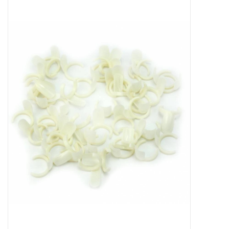
Apparatuur
Meubilair
Gellak
NailArt Producten
Startpakketten
NIEUW! MBS Producten
Beauty Producten
Nail art pigment pennen