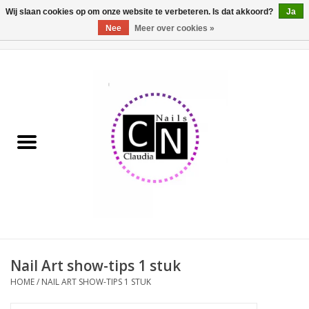
Wij slaan cookies op om onze website te verbeteren. Is dat akkoord?
Ja
Nee
Meer over cookies »
0 Artikelen - €0,00
Home
Nailart liner set
Pedicure producten
Uv Gel
Werkmateriaal
Acrylpoeder
Nail Art show-tips 1 stuk
HOME
/
NAIL ART SHOW-TIPS 1 STUK
Aluminium koffer/Trolley