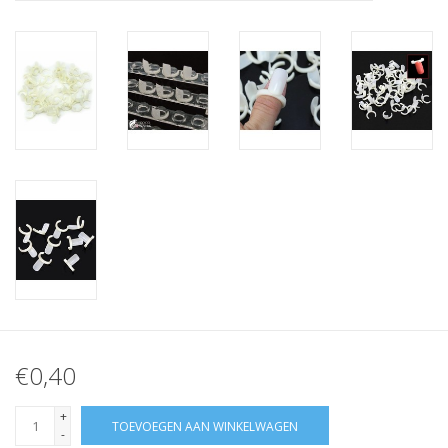
Nagelstyliste Cursus!
Hema free line/Hypoallergenic
Biab gel/Build It gel
Glitters ombre Spray
Nail Mist
Handcrème
€0,40
+
TOEVOEGEN AAN WINKELWAGEN
-