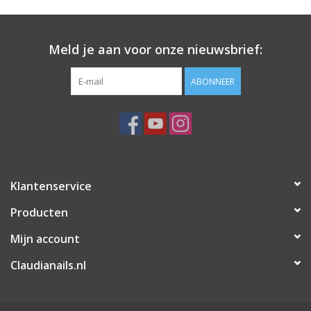
Deze Nail art Show-tips zij ook geschikt voor
Nail Art Pop
Sticks Display 72
Meld je aan voor onze nieuwsbrief:
Voor professioneel gebruik.
ABONNEER
Prijzen zijn incl. BTW
Klantenservice
Producten
Mijn account
Claudianails.nl