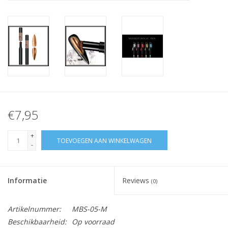
Nagelstyliste Cursus!
Hema free line/Hypoallergenic
Biab gel/Build It gel
Glitters ombre Spray
€7,95
Nail Mist
+
TOEVOEGEN AAN WINKELWAGEN
-
Handcrème
Informatie
Reviews
(0)
Artikelnummer:
MBS-05-M
Beschikbaarheid:
Op voorraad