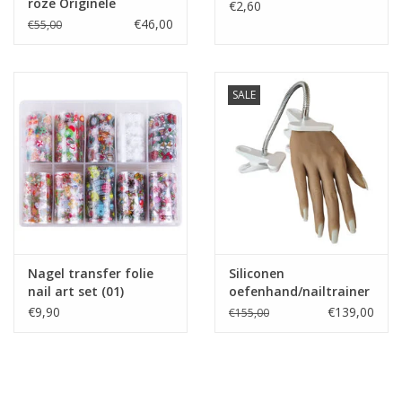
roze Originele
€2,60
€46,00
€55,00
SALE
Nagel transfer folie
Siliconen
nail art set (01)
oefenhand/nailtrainer
Christmas
#2 incl.120 tips en
€9,90
€139,00
€155,00
tafelklem.