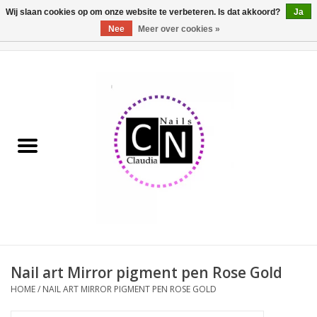
Wij slaan cookies op om onze website te verbeteren. Is dat akkoord?
Ja
Nee
Meer over cookies »
0 Artikelen - €0,00
Home
Nailart liner set
Pedicure producten
Uv Gel
Werkmateriaal
Acrylpoeder
Nail art Mirror pigment pen Rose Gold
HOME
/
NAIL ART MIRROR PIGMENT PEN ROSE GOLD
Aluminium koffer/Trolley