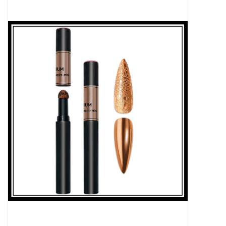
Apparatuur
Meubilair
Gellak
NailArt Producten
Startpakketten
NIEUW! MBS Producten
Beauty Producten
Nail art pigment pennen