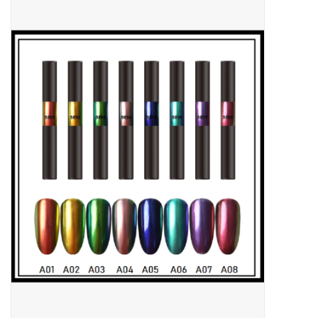
Apparatuur
Meubilair
Gellak
NailArt Producten
Startpakketten
NIEUW! MBS Producten
Beauty Producten
Nail art pigment pennen