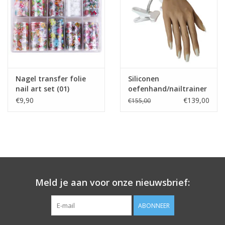
Nagel transfer folie
Siliconen
nail art set (01)
oefenhand/nailtrainer
Christmas
#2 incl.120 tips en
€9,90
€139,00
€155,00
tafelklem.
Meld je aan voor onze nieuwsbrief:
ABONNEER