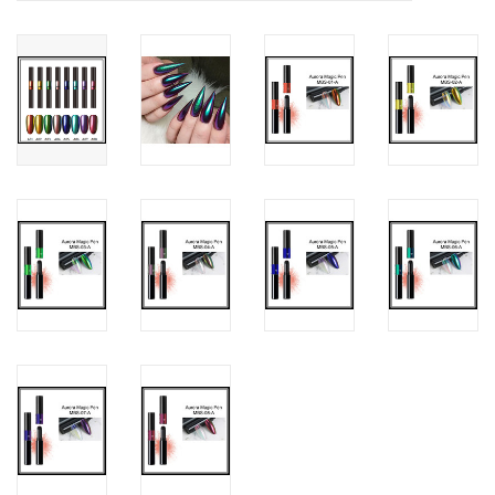
Nagelstyliste Cursus!
Hema free line/Hypoallergenic
Biab gel/Build It gel
Glitters ombre Spray
Nail Mist
Handcrème