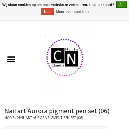
Wij slaan cookies op om onze website te verbeteren. Is dat akkoord?
Ja
Nee
Meer over cookies »
0 Artikelen - €0,00
Home
Nailart liner set
Pedicure producten
Uv Gel
Werkmateriaal
Acrylpoeder
Nail art Aurora pigment pen set (06)
HOME
/
NAIL ART AURORA PIGMENT PEN SET (06)
Aluminium koffer/Trolley