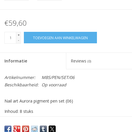
€59,60
+
TOEVOEGEN AAN WINKELWAGEN
-
Informatie
Reviews
(0)
Artikelnummer:
MBS/PEN/SET/06
Beschikbaarheid:
Op voorraad
Nail art Aurora pigment pen set (06)
Inhoud: 8 stuks
Onze chromepennen zijn handig in gebruik en ook nog eens
zuinig.