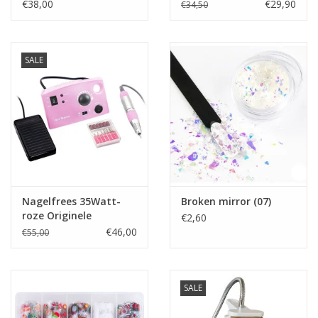
Turquoise
€38,00
€29,90
€34,50
geen kleur pakken voor een ander effect.
SALE
Prijzen zijn incl. BTW
Nagelfrees 35Watt-
Broken mirror (07)
roze Originele
€2,60
€46,00
€55,00
SALE