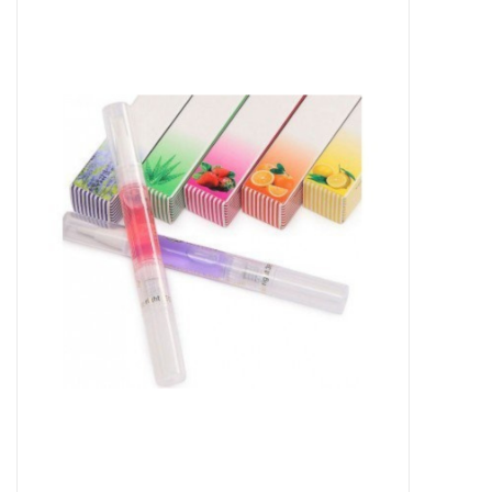
Apparatuur
Meubilair
Gellak
NailArt Producten
Startpakketten
NIEUW! MBS Producten
Beauty Producten
Nail art pigment pennen