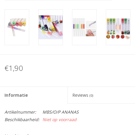
Nagelstyliste Cursus!
Hema free line/Hypoallergenic
Biab gel/Build It gel
Glitters ombre Spray
€1,90
Nail Mist
Informatie
Reviews
(0)
Handcrème
Artikelnummer:
MBS/O/P ANANAS
Beschikbaarheid:
Niet op voorraad