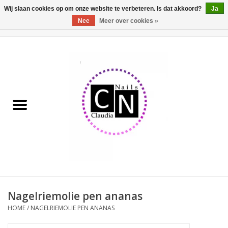
Wij slaan cookies op om onze website te verbeteren. Is dat akkoord?
Ja
Nee
Meer over cookies »
0 Artikelen - €0,00
Home
Nailart liner set
Pedicure producten
Uv Gel
Werkmateriaal
Acrylpoeder
Nagelriemolie pen ananas
HOME
/
NAGELRIEMOLIE PEN ANANAS
Aluminium koffer/Trolley