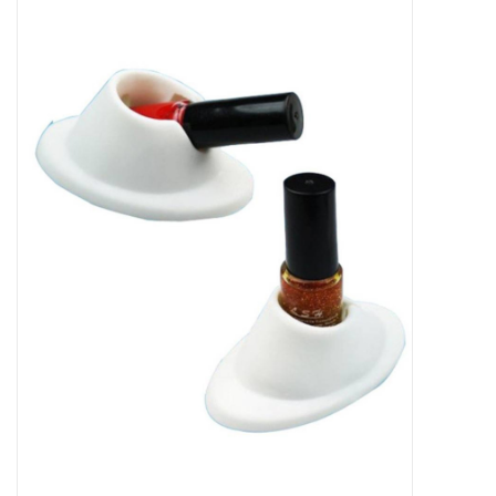
Apparatuur
Meubilair
Gellak
NailArt Producten
Startpakketten
NIEUW! MBS Producten
Beauty Producten
Nail art pigment pennen