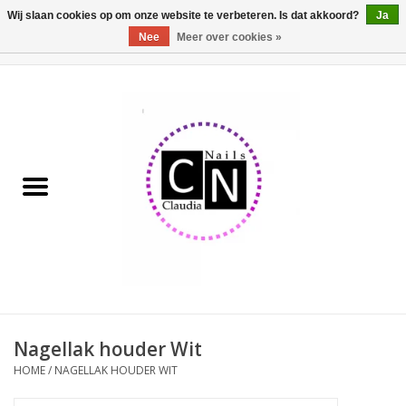
Wij slaan cookies op om onze website te verbeteren. Is dat akkoord?
Ja
Nee
Meer over cookies »
0 Artikelen - €0,00
Home
Nailart liner set
Pedicure producten
Uv Gel
Werkmateriaal
Acrylpoeder
Nagellak houder Wit
HOME
/
NAGELLAK HOUDER WIT
Aluminium koffer/Trolley