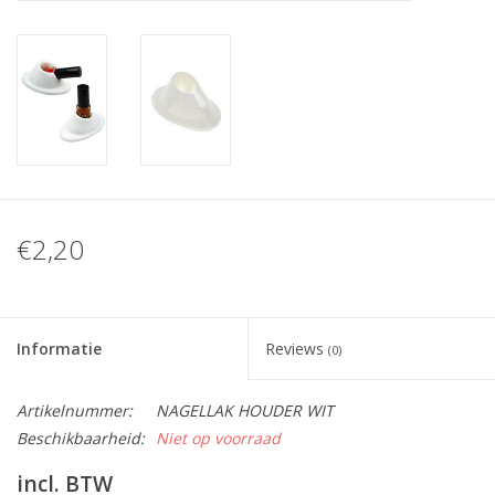
Nagelstyliste Cursus!
Hema free line/Hypoallergenic
Biab gel/Build It gel
Glitters ombre Spray
€2,20
Nail Mist
Informatie
Reviews
(0)
Handcrème
Artikelnummer:
NAGELLAK HOUDER WIT
Beschikbaarheid:
Niet op voorraad
incl. BTW