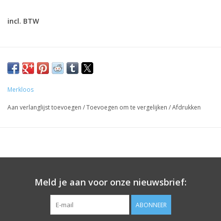
incl. BTW
Handige tool voor je nagellak / gellak.
Gebruik de nagellak / gellak houder tijdens het lakken van
de nagels. De fles staat schuin in de houder en is daardoor
Merkloos
makkelijker te gebruiken.
Aan verlanglijst toevoegen
/
Toevoegen om te vergelijken
/
Afdrukken
Voor professioneel gebruik
Prijzen zijn incl. BTW
Meld je aan voor onze nieuwsbrief:
ABONNEER