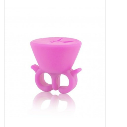
Apparatuur
Meubilair
Gellak
NailArt Producten
Startpakketten
NIEUW! MBS Producten
Beauty Producten
Nail art pigment pennen