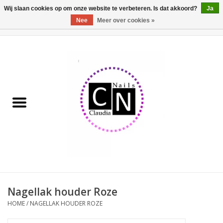
Wij slaan cookies op om onze website te verbeteren. Is dat akkoord?
Ja
Nee
Meer over cookies »
0 Artikelen - €0,00
Home
Nailart liner set
Pedicure producten
Uv Gel
Werkmateriaal
Acrylpoeder
Nagellak houder Roze
HOME
/
NAGELLAK HOUDER ROZE
Aluminium koffer/Trolley