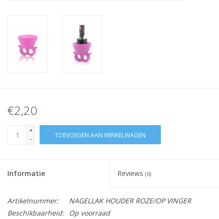
Nagelstyliste Cursus!
Hema free line/Hypoallergenic
Biab gel/Build It gel
Glitters ombre Spray
€2,20
Nail Mist
+
TOEVOEGEN AAN WINKELWAGEN
-
Handcrème
Informatie
Reviews
(0)
Artikelnummer:
NAGELLAK HOUDER ROZE/OP VINGER
Beschikbaarheid:
Op voorraad