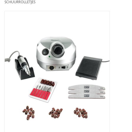
SCHUURROLLETJES
Apparatuur
Meubilair
Gellak
NailArt Producten
Startpakketten
NIEUW! MBS Producten
Beauty Producten
Nail art pigment pennen