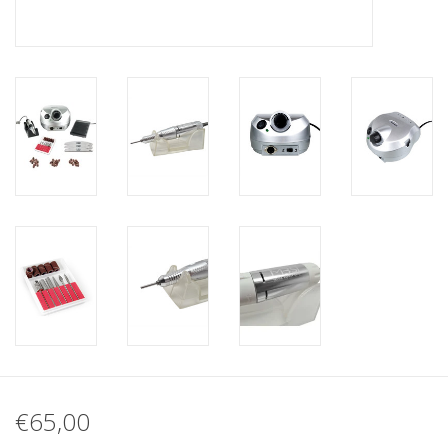
Nagelstyliste Cursus!
Hema free line/Hypoallergenic
Biab gel/Build It gel
Glitters ombre Spray
Nail Mist
Handcrème
€65,00