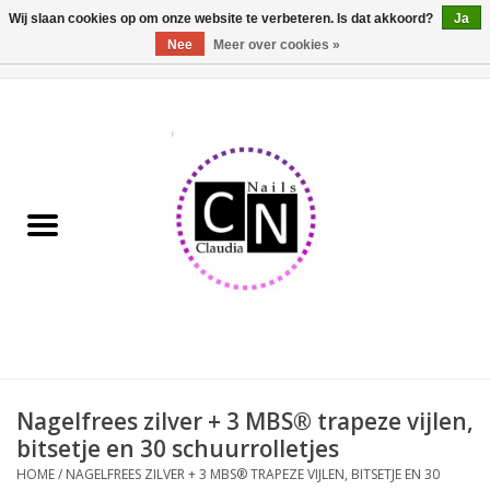
Wij slaan cookies op om onze website te verbeteren. Is dat akkoord?
Ja
Nee
Meer over cookies »
0 Artikelen - €0,00
Home
Nailart liner set
Pedicure producten
Uv Gel
Werkmateriaal
Acrylpoeder
Nagelfrees zilver + 3 MBS® trapeze vijlen,
bitsetje en 30 schuurrolletjes
Aluminium koffer/Trolley
HOME
/
NAGELFREES ZILVER + 3 MBS® TRAPEZE VIJLEN, BITSETJE EN 30