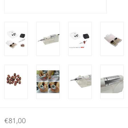
Nagelstyliste Cursus!
Hema free line/Hypoallergenic
Biab gel/Build It gel
Glitters ombre Spray
Nail Mist
Handcrème
€81,00