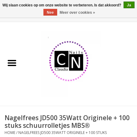
Wij slaan cookies op om onze website te verbeteren. Is dat akkoord?
Ja
Nee
Meer over cookies »
0 Artikelen - €0,00
Home
Nailart liner set
Pedicure producten
Uv Gel
Werkmateriaal
Acrylpoeder
Nagelfrees JD500 35Watt Originele + 100
stuks schuurrolletjes MBS®
Aluminium koffer/Trolley
HOME
/
NAGELFREES JD500 35WATT ORIGINELE + 100 STUKS