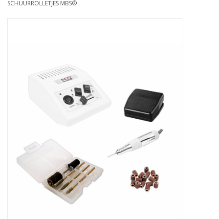
SCHUURROLLETJES MBS®
Apparatuur
Meubilair
Gellak
NailArt Producten
Startpakketten
NIEUW! MBS Producten
Beauty Producten
Nail art pigment pennen