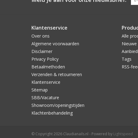
Klantenservice
Produ
Over ons
Alle pro
Algemene voorwaarden
Nieuwe 
Disclaimer
Aanbied
Privacy Policy
Tags
Betaalmethoden
RSS-fee
Verzenden & retourneren
Klantenservice
Sitemap
SBB/Vacature
Showroom/openingstijden
Klachtenbehandeling
© Copyright 2026 Claudianails.nl - Powered by
Lightspeed