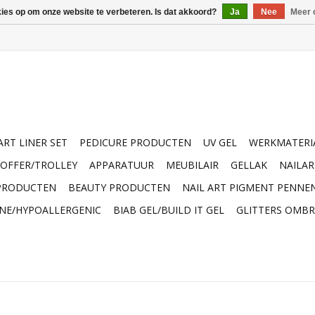
kies op om onze website te verbeteren. Is dat akkoord?
Ja
Nee
Meer 
ART LINER SET
PEDICURE PRODUCTEN
UV GEL
WERKMATERI
OFFER/TROLLEY
APPARATUUR
MEUBILAIR
GELLAK
NAILA
 PRODUCTEN
BEAUTY PRODUCTEN
NAIL ART PIGMENT PENNE
INE/HYPOALLERGENIC
BIAB GEL/BUILD IT GEL
GLITTERS OMBR