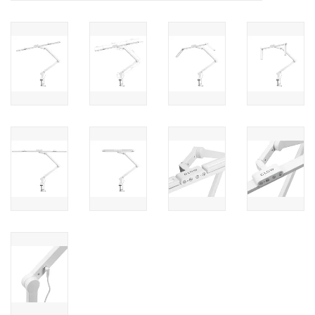
Nagelstyliste Cursus!
Hema free line/Hypoallergenic
Biab gel/Build It gel
Glitters ombre Spray
Nail Mist
Handcrème