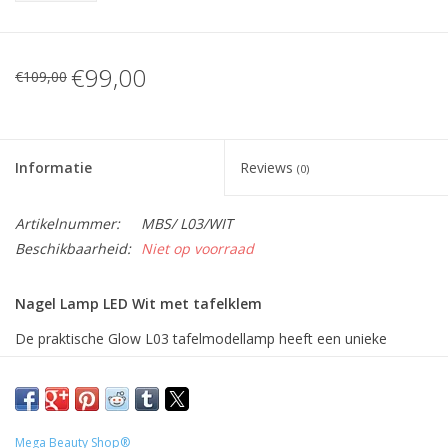
€99,00
€109,00
Informatie
Reviews
(0)
Artikelnummer:
MBS/ L03/WIT
Beschikbaarheid:
Niet op voorraad
Nagel Lamp LED Wit met tafelklem
De praktische Glow L03 tafelmodellamp heeft een unieke
transformeerbare kop en een verstelbaar frame. De lamp biedt
uitstekende verlichting tijdens procedures die precisie vereisen.
Waar de juiste verlichting een grote invloed heeft op de kwaliteit
van de geleverde dienst, zoals wimperverlenging, nagelstyling,
Mega Beauty Shop®