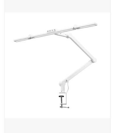
Apparatuur
Meubilair
Gellak
NailArt Producten
Startpakketten
NIEUW! MBS Producten
Beauty Producten
Nail art pigment pennen