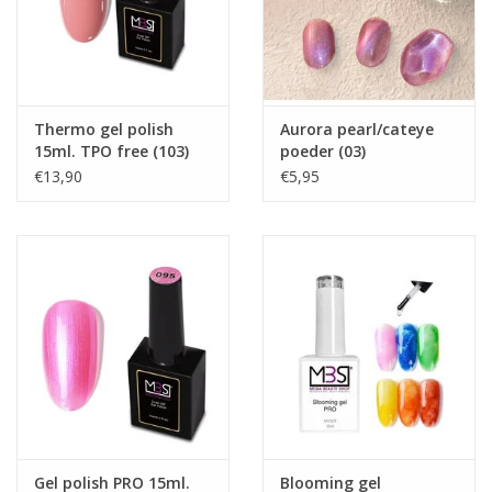
Aanpassing van kleur en intensiteit
De kleur en intensiteit van het licht kunnen geleidelijk worden
aangepast met het aanraakpaneel op de lamp kop. De
aanpassing heeft 5 niveaus in zowel kleurtemperatuur (koel-
Thermo gel polish
Aurora pearl/cateye
15ml. TPO free (103)
poeder (03)
neutraal-warm) als lichtintensiteit. Het kan ook traploos worden
€13,90
€5,95
ingesteld, waardoor je geweldige mogelijkheden hebt om de
verlichting aan je behoeften aan te passen. De lamp heeft ook
een sensor waarmee je de lichtintensiteit automatisch kunt
instellen op basis van de helderheid van de omgeving.
Modern ontwerp en functionaliteit
De eenvoudige vorm van de driepoot in een klassieke zwarte
kap en het matte oppervlak geven de lamp een elegante
uitstraling en zorgen ervoor dat de lamp in bijna elk interieur
past. De vise-vormige handgreep, met een maximale opening
van 6,3 cm, maakt eenvoudige installatie op een tafelblad
mogelijk en past op de meeste tafelbladen.
Gel polish PRO 15ml.
Blooming gel