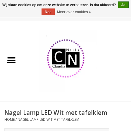
Wij slaan cookies op om onze website te verbeteren. Is dat akkoord?
Ja
Nee
Meer over cookies »
0 Artikelen - €0,00
Home
Nailart liner set
Pedicure producten
Uv Gel
Werkmateriaal
Acrylpoeder
Nagel Lamp LED Wit met tafelklem
HOME
/
NAGEL LAMP LED WIT MET TAFELKLEM
Aluminium koffer/Trolley