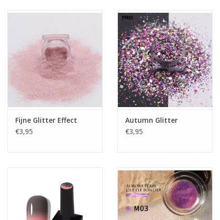
de kleur en intensiteit van het licht aan te passen zorgen voor
een perfecte weergave van zichtbare kleuren, waardoor de ogen
minder snel vermoeid raken tijdens lange werkuren. Bovendien
kunt u met de draaibare kop met een groot bewegingsbereik het
licht optimaal aanpassen aan uw voorkeuren en de dienst die u
op dat moment uitvoert.
Brede aanpassingsmogelijkheden
Dankzij de aanzienlijke mogelijkheden van de bewegende delen
van het statief en de lamp kop kun je de verlichting van de
Fijne Glitter Effect
Autumn Glitter
€3,95
€3,95
werkplek vrij aanpassen aan de procedure die wordt uitgevoerd.
De positie van het statief kan eenvoudig worden aangepast
dankzij vier gewrichten op de arm met een groot
bewegingsbereik en een statiefvoet die 360° kan worden
gedraaid. Hierdoor kan de positie van de lamp kop eenvoudig
worden aangepast aan de individuele behoeften van de
gebruiker en het type werk dat wordt uitgevoerd, wat zorgt voor
een uitstekende verlichting van de werkplek.